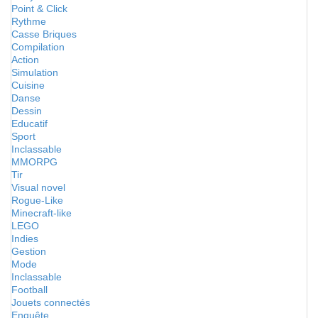
Point & Click
Rythme
Casse Briques
Compilation
Action
Simulation
Cuisine
Danse
Dessin
Educatif
Sport
Inclassable
MMORPG
Tir
Visual novel
Rogue-Like
Minecraft-like
LEGO
Indies
Gestion
Mode
Inclassable
Football
Jouets connectés
Enquête