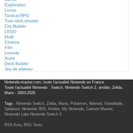
Exploration
Livres
Tactical-RPG
Twin-stick shooter
City Builder
LEGO
Multi
Cinéma
Film
console
Autre
Deck Builder
Jeu de plateau
Nintendo-master.com, toute l'actualité Nintendo en France
Toute l'actualité Nintendo : Switch, Nintendo Switch 2, amiibo, Zelda,
Mario - 2003-2026
Tags :
Nintendo Switch
,
Zelda
,
Mario
,
Pokémon
,
Metroid
,
Xenoblade
,
Splatoon
,
Nintendo 3DS
,
Amiibo
,
My Nintendo
,
Cartoon Master
,
Nintendo Labo
Nintendo Switch 2
RSS Actu
,
RSS Tests