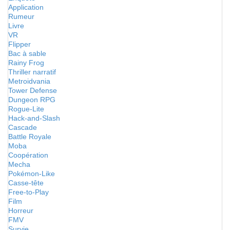
Application
Rumeur
Livre
VR
Flipper
Bac à sable
Rainy Frog
Thriller narratif
Metroidvania
Tower Defense
Dungeon RPG
Rogue-Lite
Hack-and-Slash
Cascade
Battle Royale
Moba
Coopération
Mecha
Pokémon-Like
Casse-tête
Free-to-Play
Film
Horreur
FMV
Survie