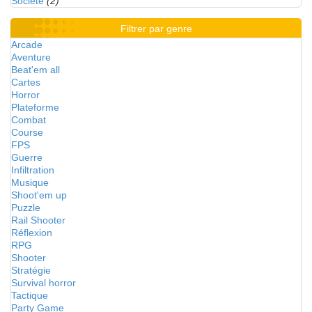
Société
(2)
Filtrer par genre
Arcade
Aventure
Beat'em all
Cartes
Horror
Plateforme
Combat
Course
FPS
Guerre
Infiltration
Musique
Shoot'em up
Puzzle
Rail Shooter
Réflexion
RPG
Shooter
Stratégie
Survival horror
Tactique
Party Game