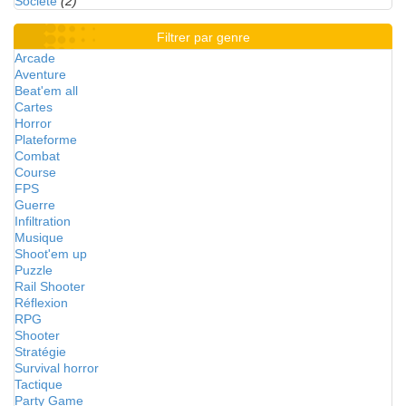
Société
(2)
Filtrer par genre
Arcade
Aventure
Beat'em all
Cartes
Horror
Plateforme
Combat
Course
FPS
Guerre
Infiltration
Musique
Shoot'em up
Puzzle
Rail Shooter
Réflexion
RPG
Shooter
Stratégie
Survival horror
Tactique
Party Game