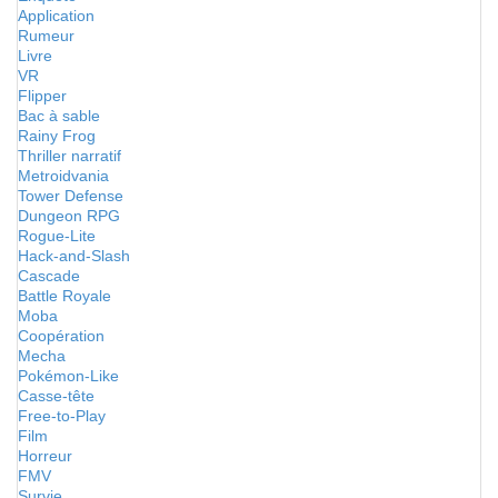
Application
Rumeur
Livre
VR
Flipper
Bac à sable
Rainy Frog
Thriller narratif
Metroidvania
Tower Defense
Dungeon RPG
Rogue-Lite
Hack-and-Slash
Cascade
Battle Royale
Moba
Coopération
Mecha
Pokémon-Like
Casse-tête
Free-to-Play
Film
Horreur
FMV
Survie