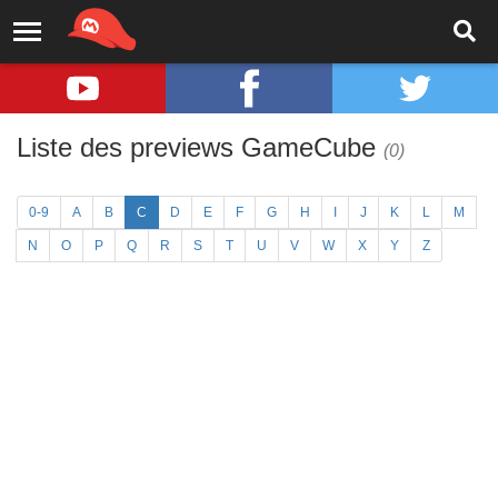
Liste des previews GameCube
(0)
0-9
A
B
C
D
E
F
G
H
I
J
K
L
M
N
O
P
Q
R
S
T
U
V
W
X
Y
Z