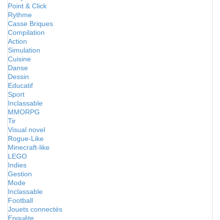
Point & Click
Rythme
Casse Briques
Compilation
Action
Simulation
Cuisine
Danse
Dessin
Educatif
Sport
Inclassable
MMORPG
Tir
Visual novel
Rogue-Like
Minecraft-like
LEGO
Indies
Gestion
Mode
Inclassable
Football
Jouets connectés
Enquête