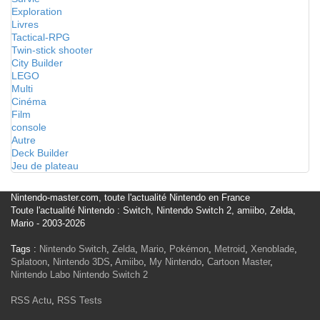
Exploration
Livres
Tactical-RPG
Twin-stick shooter
City Builder
LEGO
Multi
Cinéma
Film
console
Autre
Deck Builder
Jeu de plateau
Nintendo-master.com, toute l'actualité Nintendo en France
Toute l'actualité Nintendo : Switch, Nintendo Switch 2, amiibo, Zelda,
Mario - 2003-2026
Tags :
Nintendo Switch
,
Zelda
,
Mario
,
Pokémon
,
Metroid
,
Xenoblade
,
Splatoon
,
Nintendo 3DS
,
Amiibo
,
My Nintendo
,
Cartoon Master
,
Nintendo Labo
Nintendo Switch 2
RSS Actu
,
RSS Tests