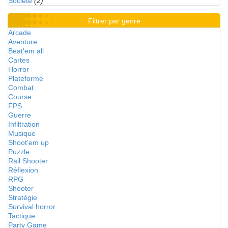
Société
(2)
Filtrer par genre
Arcade
Aventure
Beat'em all
Cartes
Horror
Plateforme
Combat
Course
FPS
Guerre
Infiltration
Musique
Shoot'em up
Puzzle
Rail Shooter
Réflexion
RPG
Shooter
Stratégie
Survival horror
Tactique
Party Game