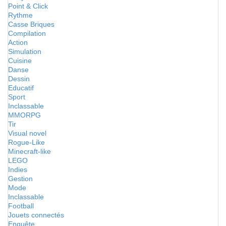
Point & Click
Rythme
Casse Briques
Compilation
Action
Simulation
Cuisine
Danse
Dessin
Educatif
Sport
Inclassable
MMORPG
Tir
Visual novel
Rogue-Like
Minecraft-like
LEGO
Indies
Gestion
Mode
Inclassable
Football
Jouets connectés
Enquête