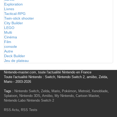
Exploration
Livres
Tactical-RPG
Twin-stick shooter
City Builder
LEGO
Multi
Cinéma
Film
console
Autre
Deck Builder
Jeu de plateau
Nintendo-master.com, toute l'actualité Nintendo en France
Toute l'actualité Nintendo : Switch, Nintendo Switch 2, amiibo, Zelda,
Mario - 2003-2026
Tags :
Nintendo Switch
,
Zelda
,
Mario
,
Pokémon
,
Metroid
,
Xenoblade
,
Splatoon
,
Nintendo 3DS
,
Amiibo
,
My Nintendo
,
Cartoon Master
,
Nintendo Labo
Nintendo Switch 2
RSS Actu
,
RSS Tests