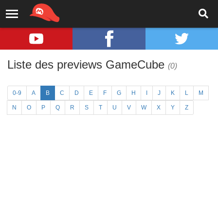
Liste des previews GameCube
(0)
0-9
A
B
C
D
E
F
G
H
I
J
K
L
M
N
O
P
Q
R
S
T
U
V
W
X
Y
Z