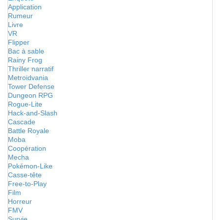
Application
Rumeur
Livre
VR
Flipper
Bac à sable
Rainy Frog
Thriller narratif
Metroidvania
Tower Defense
Dungeon RPG
Rogue-Lite
Hack-and-Slash
Cascade
Battle Royale
Moba
Coopération
Mecha
Pokémon-Like
Casse-tête
Free-to-Play
Film
Horreur
FMV
Survie