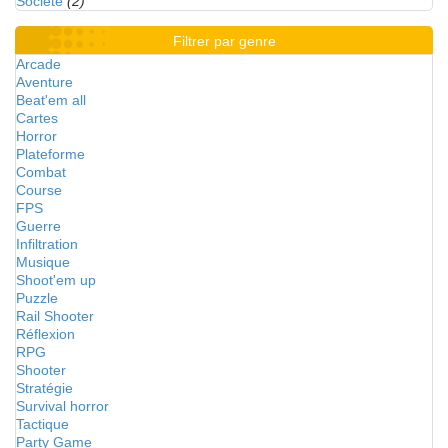
Société
(2)
Filtrer par genre
Arcade
Aventure
Beat'em all
Cartes
Horror
Plateforme
Combat
Course
FPS
Guerre
Infiltration
Musique
Shoot'em up
Puzzle
Rail Shooter
Réflexion
RPG
Shooter
Stratégie
Survival horror
Tactique
Party Game