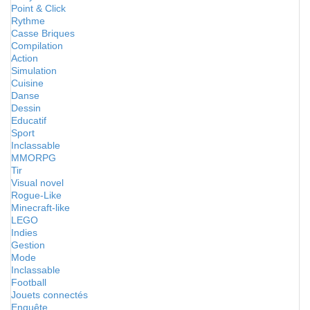
Point & Click
Rythme
Casse Briques
Compilation
Action
Simulation
Cuisine
Danse
Dessin
Educatif
Sport
Inclassable
MMORPG
Tir
Visual novel
Rogue-Like
Minecraft-like
LEGO
Indies
Gestion
Mode
Inclassable
Football
Jouets connectés
Enquête