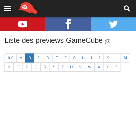
Liste des previews GameCube
(0)
0-9
A
B
C
D
E
F
G
H
I
J
K
L
M
N
O
P
Q
R
S
T
U
V
W
X
Y
Z