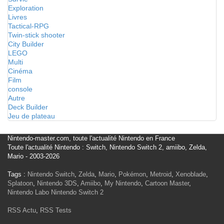
Exploration
Livres
Tactical-RPG
Twin-stick shooter
City Builder
LEGO
Multi
Cinéma
Film
console
Autre
Deck Builder
Jeu de plateau
Nintendo-master.com, toute l'actualité Nintendo en France
Toute l'actualité Nintendo : Switch, Nintendo Switch 2, amiibo, Zelda,
Mario - 2003-2026
Tags :
Nintendo Switch
,
Zelda
,
Mario
,
Pokémon
,
Metroid
,
Xenoblade
,
Splatoon
,
Nintendo 3DS
,
Amiibo
,
My Nintendo
,
Cartoon Master
,
Nintendo Labo
Nintendo Switch 2
RSS Actu
,
RSS Tests