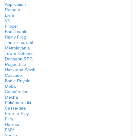
Application
Rumeur
Livre
VR
Flipper
Bac à sable
Rainy Frog
Thriller narratif
Metroidvania
Tower Defense
Dungeon RPG
Rogue-Lite
Hack-and-Slash
Cascade
Battle Royale
Moba
Coopération
Mecha
Pokémon-Like
Casse-tête
Free-to-Play
Film
Horreur
FMV
Survie