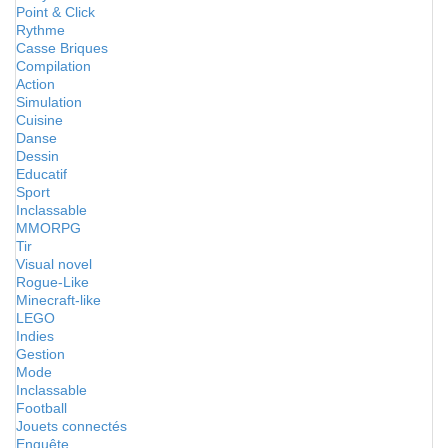
Point & Click
Rythme
Casse Briques
Compilation
Action
Simulation
Cuisine
Danse
Dessin
Educatif
Sport
Inclassable
MMORPG
Tir
Visual novel
Rogue-Like
Minecraft-like
LEGO
Indies
Gestion
Mode
Inclassable
Football
Jouets connectés
Enquête