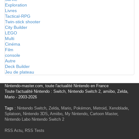
Exploration
Livres
Tactical-RPG
Twin-stick shooter
City Builder
LEGO
Multi
Cinéma
Film
console
Autre
Deck Builder
Jeu de plateau
Nintendo-master.com, toute l'actualité Nintendo en France
Toute l'actualité Nintendo : Switch, Nintendo Switch 2, amiibo, Zelda,
Mario - 2003-2026
Tags :
Nintendo Switch
,
Zelda
,
Mario
,
Pokémon
,
Metroid
,
Xenoblade
,
Splatoon
,
Nintendo 3DS
,
Amiibo
,
My Nintendo
,
Cartoon Master
,
Nintendo Labo
Nintendo Switch 2
RSS Actu
,
RSS Tests