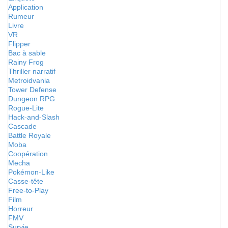
Application
Rumeur
Livre
VR
Flipper
Bac à sable
Rainy Frog
Thriller narratif
Metroidvania
Tower Defense
Dungeon RPG
Rogue-Lite
Hack-and-Slash
Cascade
Battle Royale
Moba
Coopération
Mecha
Pokémon-Like
Casse-tête
Free-to-Play
Film
Horreur
FMV
Survie