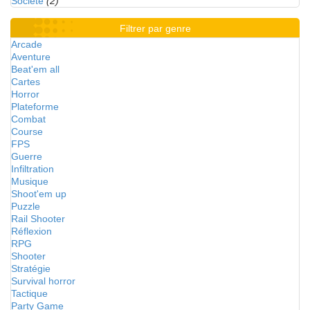
Société
(2)
Filtrer par genre
Arcade
Aventure
Beat'em all
Cartes
Horror
Plateforme
Combat
Course
FPS
Guerre
Infiltration
Musique
Shoot'em up
Puzzle
Rail Shooter
Réflexion
RPG
Shooter
Stratégie
Survival horror
Tactique
Party Game