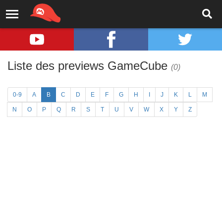
Liste des previews GameCube
(0)
0-9
A
B
C
D
E
F
G
H
I
J
K
L
M
N
O
P
Q
R
S
T
U
V
W
X
Y
Z