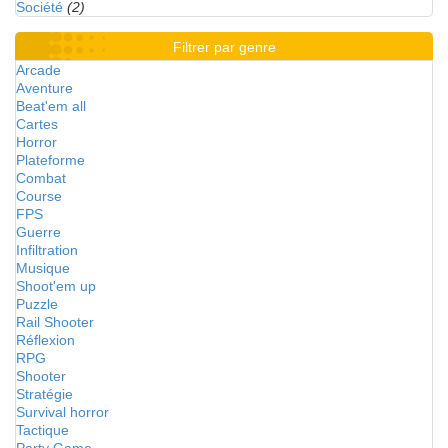
Société
(2)
Filtrer par genre
Arcade
Aventure
Beat'em all
Cartes
Horror
Plateforme
Combat
Course
FPS
Guerre
Infiltration
Musique
Shoot'em up
Puzzle
Rail Shooter
Réflexion
RPG
Shooter
Stratégie
Survival horror
Tactique