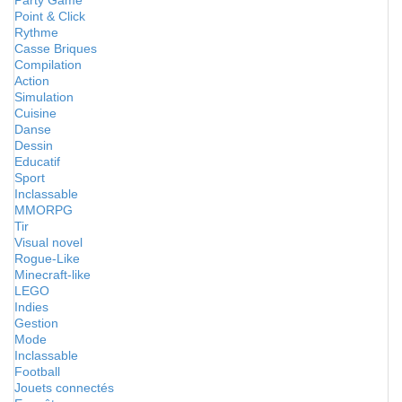
Party Game
Point & Click
Rythme
Casse Briques
Compilation
Action
Simulation
Cuisine
Danse
Dessin
Educatif
Sport
Inclassable
MMORPG
Tir
Visual novel
Rogue-Like
Minecraft-like
LEGO
Indies
Gestion
Mode
Inclassable
Football
Jouets connectés