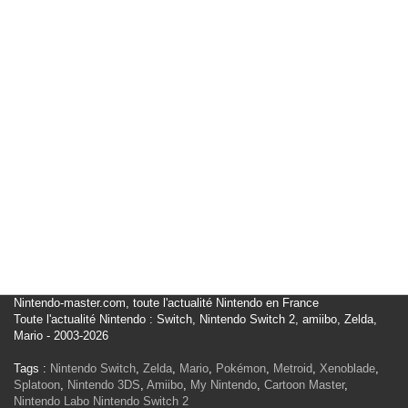
Nintendo-master.com, toute l'actualité Nintendo en France
Toute l'actualité Nintendo : Switch, Nintendo Switch 2, amiibo, Zelda,
Mario - 2003-2026
Tags :
Nintendo Switch
,
Zelda
,
Mario
,
Pokémon
,
Metroid
,
Xenoblade
,
Splatoon
,
Nintendo 3DS
,
Amiibo
,
My Nintendo
,
Cartoon Master
,
Nintendo Labo
Nintendo Switch 2