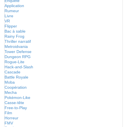
Enquête
Application
Rumeur
Livre
VR
Flipper
Bac à sable
Rainy Frog
Thriller narratif
Metroidvania
Tower Defense
Dungeon RPG
Rogue-Lite
Hack-and-Slash
Cascade
Battle Royale
Moba
Coopération
Mecha
Pokémon-Like
Casse-tête
Free-to-Play
Film
Horreur
FMV