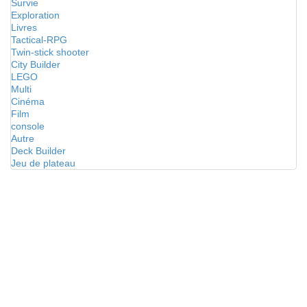
Survie
Exploration
Livres
Tactical-RPG
Twin-stick shooter
City Builder
LEGO
Multi
Cinéma
Film
console
Autre
Deck Builder
Jeu de plateau