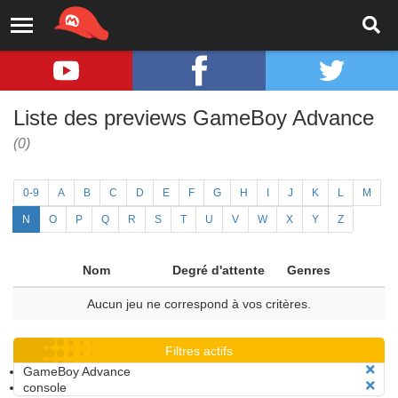
Liste des previews GameBoy Advance
(0)
0-9
A
B
C
D
E
F
G
H
I
J
K
L
M
N
O
P
Q
R
S
T
U
V
W
X
Y
Z
Nom
Degré d'attente
Genres
Aucun jeu ne correspond à vos critères.
Filtres actifs
GameBoy Advance
console