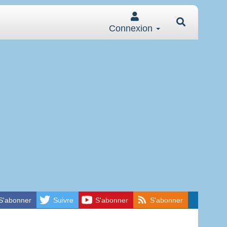
Connexion
S'abonner
Suivre
S'abonner
S'abonner