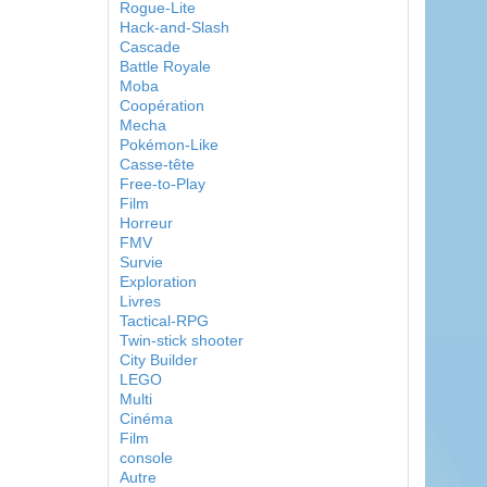
Rogue-Lite
Hack-and-Slash
Cascade
Battle Royale
Moba
Coopération
Mecha
Pokémon-Like
Casse-tête
Free-to-Play
Film
Horreur
FMV
Survie
Exploration
Livres
Tactical-RPG
Twin-stick shooter
City Builder
LEGO
Multi
Cinéma
Film
console
Autre