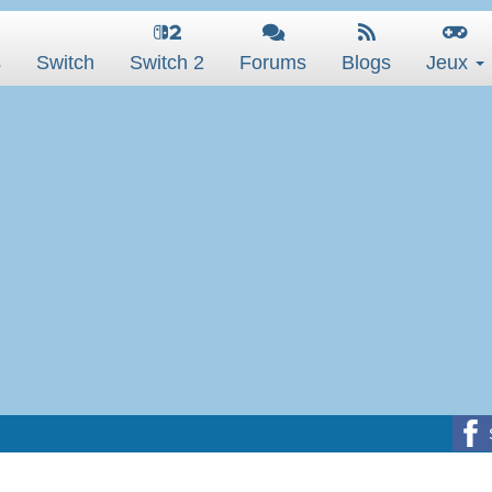
s
Switch
Switch 2
Forums
Blogs
Jeux