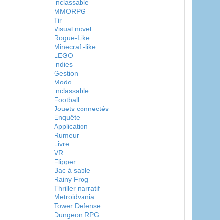
Inclassable
MMORPG
Tir
Visual novel
Rogue-Like
Minecraft-like
LEGO
Indies
Gestion
Mode
Inclassable
Football
Jouets connectés
Enquête
Application
Rumeur
Livre
VR
Flipper
Bac à sable
Rainy Frog
Thriller narratif
Metroidvania
Tower Defense
Dungeon RPG