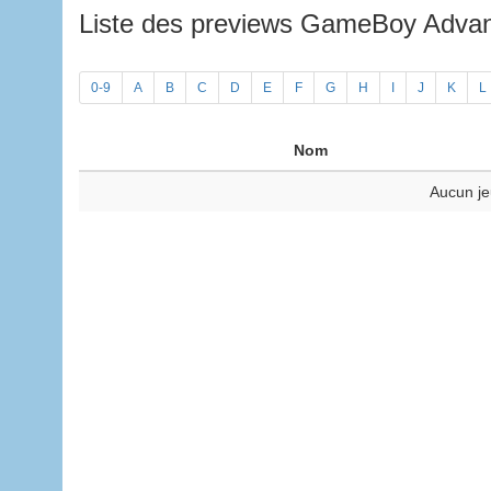
Liste des previews GameBoy Adv
0-9
A
B
C
D
E
F
G
H
I
J
K
L
Nom
Aucun je