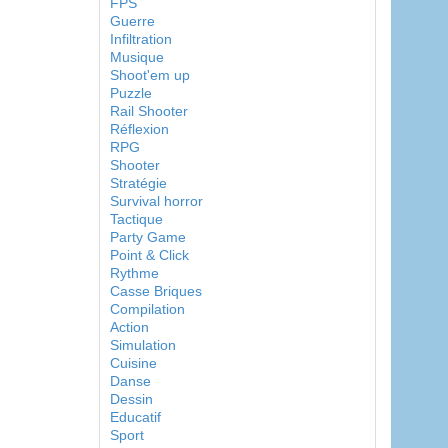
FPS
Guerre
Infiltration
Musique
Shoot'em up
Puzzle
Rail Shooter
Réflexion
RPG
Shooter
Stratégie
Survival horror
Tactique
Party Game
Point & Click
Rythme
Casse Briques
Compilation
Action
Simulation
Cuisine
Danse
Dessin
Educatif
Sport