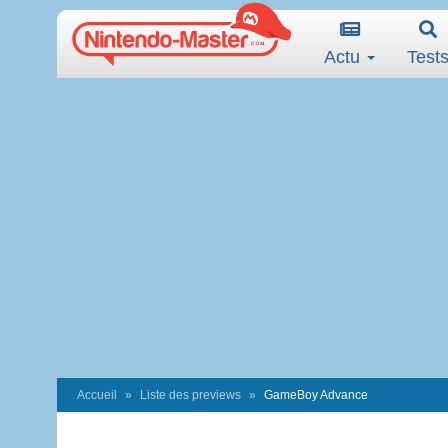
Actu
Test
Accueil
Liste des previews
GameBoy Advance