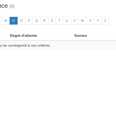
ance
(0)
M
N
O
P
Q
R
S
T
U
V
W
X
Y
Z
Degré d'attente
Genres
u ne correspond à vos critères.