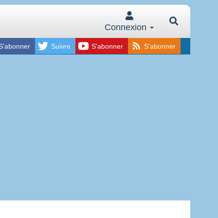
Connexion
S'abonner
Suivre
S'abonner
S'abonner