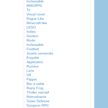
Inclassable
MMORPG
Tir
Visual novel
Rogue-Like
Minecraft-like
LEGO
Indies
Gestion
Mode
Inclassable
Football
Jouets connectés
Enquête
Application
Rumeur
Livre
VR
Flipper
Bac à sable
Rainy Frog
Thriller narratif
Metroidvania
Tower Defense
Dungeon RPG