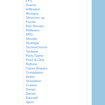
FPS
Guerre
Infiltration
Musique
Shoot'em up
Puzzle
Rail Shooter
Réflexion
RPG
Shooter
Stratégie
Survival horror
Tactique
Party Game
Point & Click
Rythme
Casse Briques
Compilation
Action
Simulation
Cuisine
Danse
Dessin
Educatif
Sport