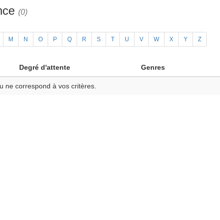
ance
(0)
M
N
O
P
Q
R
S
T
U
V
W
X
Y
Z
Degré d'attente
Genres
u ne correspond à vos critères.