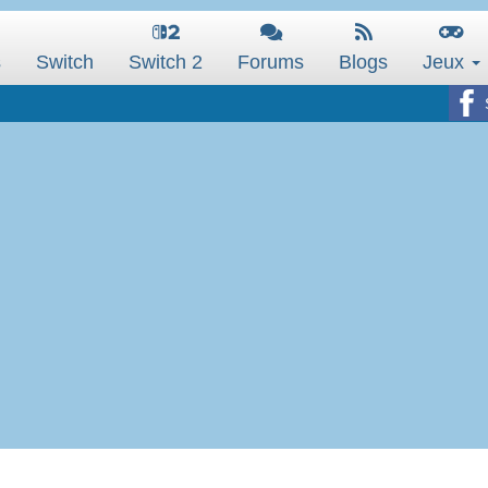
s
Switch
Switch 2
Forums
Blogs
Jeux