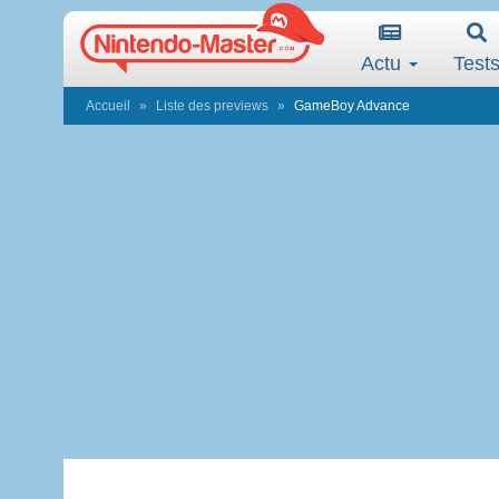
Actu
Test
Accueil
Liste des previews
GameBoy Advance