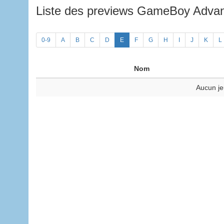
Liste des previews GameBoy Adv
0-9
A
B
C
D
E
F
G
H
I
J
K
L
Nom
Aucun je