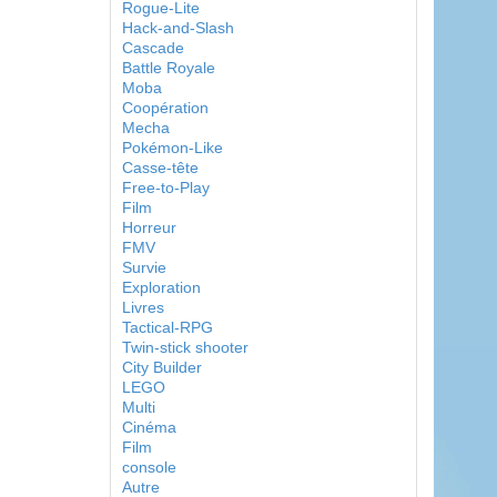
Rogue-Lite
Hack-and-Slash
Cascade
Battle Royale
Moba
Coopération
Mecha
Pokémon-Like
Casse-tête
Free-to-Play
Film
Horreur
FMV
Survie
Exploration
Livres
Tactical-RPG
Twin-stick shooter
City Builder
LEGO
Multi
Cinéma
Film
console
Autre