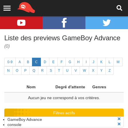
Liste des previews GameBoy Advance
(0)
0-9
A
B
C
D
E
F
G
H
I
J
K
L
M
N
O
P
Q
R
S
T
U
V
W
X
Y
Z
Nom
Degré d'attente
Genres
Aucun jeu ne correspond à vos critères.
Filtres actifs
GameBoy Advance
console