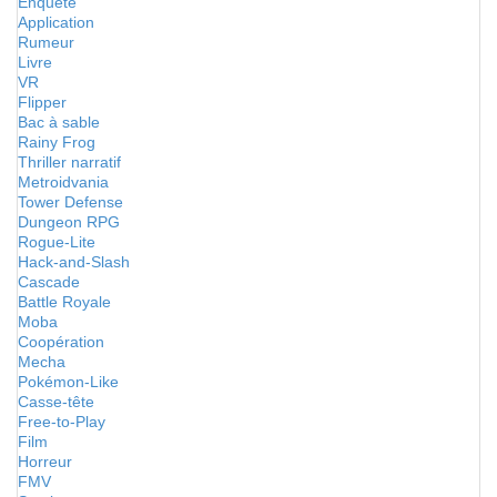
Enquête
Application
Rumeur
Livre
VR
Flipper
Bac à sable
Rainy Frog
Thriller narratif
Metroidvania
Tower Defense
Dungeon RPG
Rogue-Lite
Hack-and-Slash
Cascade
Battle Royale
Moba
Coopération
Mecha
Pokémon-Like
Casse-tête
Free-to-Play
Film
Horreur
FMV