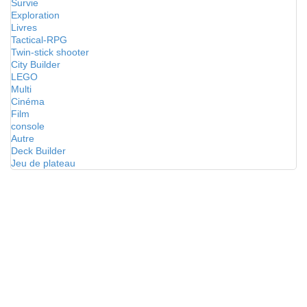
Survie
Exploration
Livres
Tactical-RPG
Twin-stick shooter
City Builder
LEGO
Multi
Cinéma
Film
console
Autre
Deck Builder
Jeu de plateau