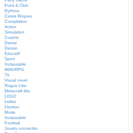
Party Game
Point & Click
Rythme
Casse Briques
Compilation
Action
Simulation
Cuisine
Danse
Dessin
Educatif
Sport
Inclassable
MMORPG
Tir
Visual novel
Rogue-Like
Minecraft-like
LEGO
Indies
Gestion
Mode
Inclassable
Football
Jouets connectés