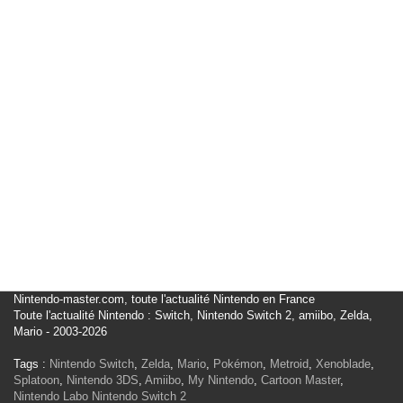
Nintendo-master.com, toute l'actualité Nintendo en France
Toute l'actualité Nintendo : Switch, Nintendo Switch 2, amiibo, Zelda,
Mario - 2003-2026
Tags :
Nintendo Switch
,
Zelda
,
Mario
,
Pokémon
,
Metroid
,
Xenoblade
,
Splatoon
,
Nintendo 3DS
,
Amiibo
,
My Nintendo
,
Cartoon Master
,
Nintendo Labo
Nintendo Switch 2