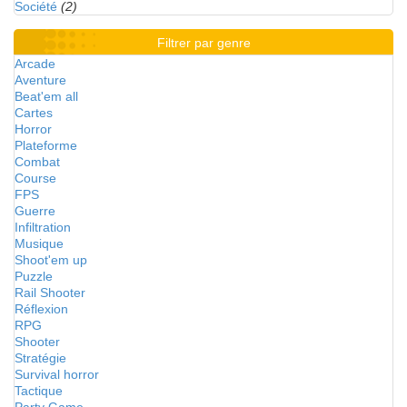
Société
(2)
Filtrer par genre
Arcade
Aventure
Beat'em all
Cartes
Horror
Plateforme
Combat
Course
FPS
Guerre
Infiltration
Musique
Shoot'em up
Puzzle
Rail Shooter
Réflexion
RPG
Shooter
Stratégie
Survival horror
Tactique