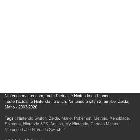
Nintendo-master.com, toute l'actualité Nintendo en France
Toute l'actualité Nintendo : Switch, Nintendo Switch 2, amiibo, Zelda,
Mario - 2003-2026
Tags :
Nintendo Switch
,
Zelda
,
Mario
,
Pokémon
,
Metroid
,
Xenoblade
,
Splatoon
,
Nintendo 3DS
,
Amiibo
,
My Nintendo
,
Cartoon Master
,
Nintendo Labo
Nintendo Switch 2