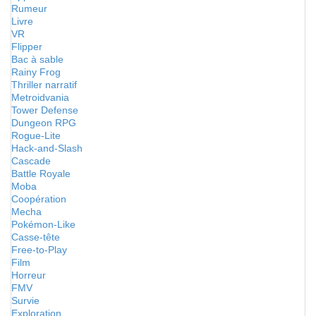
Rumeur
Livre
VR
Flipper
Bac à sable
Rainy Frog
Thriller narratif
Metroidvania
Tower Defense
Dungeon RPG
Rogue-Lite
Hack-and-Slash
Cascade
Battle Royale
Moba
Coopération
Mecha
Pokémon-Like
Casse-tête
Free-to-Play
Film
Horreur
FMV
Survie
Exploration