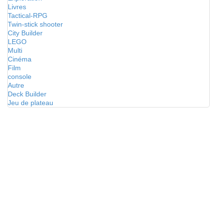
Livres
Tactical-RPG
Twin-stick shooter
City Builder
LEGO
Multi
Cinéma
Film
console
Autre
Deck Builder
Jeu de plateau