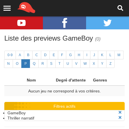
Liste des previews GameBoy
(0)
0-9
A
B
C
D
E
F
G
H
I
J
K
L
M
N
O
P
Q
R
S
T
U
V
W
X
Y
Z
Nom
Degré d'attente
Genres
Aucun jeu ne correspond à vos critères.
Filtres actifs
GameBoy
Thriller narratif