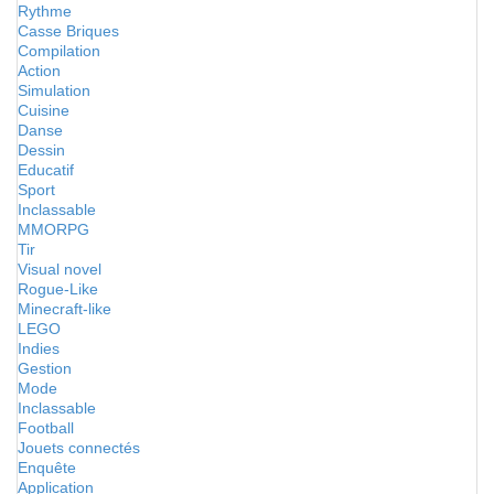
Rythme
Casse Briques
Compilation
Action
Simulation
Cuisine
Danse
Dessin
Educatif
Sport
Inclassable
MMORPG
Tir
Visual novel
Rogue-Like
Minecraft-like
LEGO
Indies
Gestion
Mode
Inclassable
Football
Jouets connectés
Enquête
Application