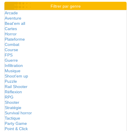
Filtrer par genre
Arcade
Aventure
Beat'em all
Cartes
Horror
Plateforme
Combat
Course
FPS
Guerre
Infiltration
Musique
Shoot'em up
Puzzle
Rail Shooter
Réflexion
RPG
Shooter
Stratégie
Survival horror
Tactique
Party Game
Point & Click