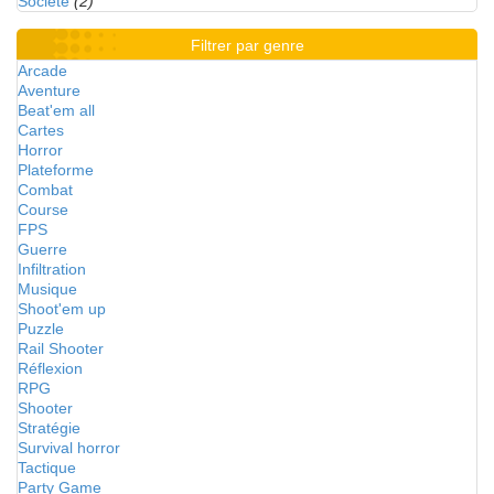
Société
(2)
Filtrer par genre
Arcade
Aventure
Beat'em all
Cartes
Horror
Plateforme
Combat
Course
FPS
Guerre
Infiltration
Musique
Shoot'em up
Puzzle
Rail Shooter
Réflexion
RPG
Shooter
Stratégie
Survival horror
Tactique
Party Game