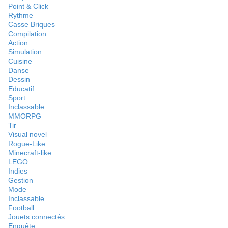
Point & Click
Rythme
Casse Briques
Compilation
Action
Simulation
Cuisine
Danse
Dessin
Educatif
Sport
Inclassable
MMORPG
Tir
Visual novel
Rogue-Like
Minecraft-like
LEGO
Indies
Gestion
Mode
Inclassable
Football
Jouets connectés
Enquête