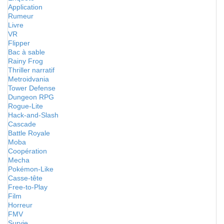
Application
Rumeur
Livre
VR
Flipper
Bac à sable
Rainy Frog
Thriller narratif
Metroidvania
Tower Defense
Dungeon RPG
Rogue-Lite
Hack-and-Slash
Cascade
Battle Royale
Moba
Coopération
Mecha
Pokémon-Like
Casse-tête
Free-to-Play
Film
Horreur
FMV
Survie