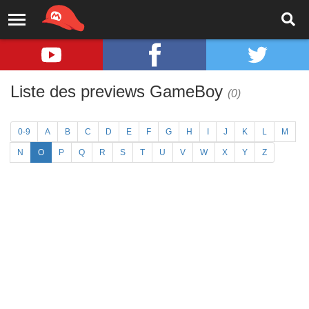
Liste des previews GameBoy
(0)
0-9
A
B
C
D
E
F
G
H
I
J
K
L
M
N
O
P
Q
R
S
T
U
V
W
X
Y
Z