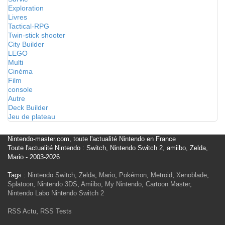
Exploration
Livres
Tactical-RPG
Twin-stick shooter
City Builder
LEGO
Multi
Cinéma
Film
console
Autre
Deck Builder
Jeu de plateau
Nintendo-master.com, toute l'actualité Nintendo en France
Toute l'actualité Nintendo : Switch, Nintendo Switch 2, amiibo, Zelda,
Mario - 2003-2026
Tags :
Nintendo Switch
,
Zelda
,
Mario
,
Pokémon
,
Metroid
,
Xenoblade
,
Splatoon
,
Nintendo 3DS
,
Amiibo
,
My Nintendo
,
Cartoon Master
,
Nintendo Labo
Nintendo Switch 2
RSS Actu
,
RSS Tests