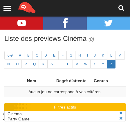
Liste des previews Cinéma
(0)
0-9
A
B
C
D
E
F
G
H
I
J
K
L
M
N
O
P
Q
R
S
T
U
V
W
X
Y
Z
Nom
Degré d'attente
Genres
Aucun jeu ne correspond à vos critères.
Filtres actifs
Cinéma
Party Game