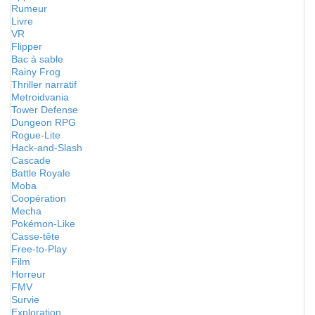
Rumeur
Livre
VR
Flipper
Bac à sable
Rainy Frog
Thriller narratif
Metroidvania
Tower Defense
Dungeon RPG
Rogue-Lite
Hack-and-Slash
Cascade
Battle Royale
Moba
Coopération
Mecha
Pokémon-Like
Casse-tête
Free-to-Play
Film
Horreur
FMV
Survie
Exploration