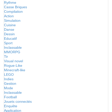
Rythme
Casse Briques
Compilation
Action
Simulation
Cuisine
Danse
Dessin
Educatif
Sport
Inclassable
MMORPG
Tir
Visual novel
Rogue-Like
Minecraft-like
LEGO
Indies
Gestion
Mode
Inclassable
Football
Jouets connectés
Enquête
Application