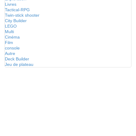
Livres
Tactical-RPG
Twin-stick shooter
City Builder
LEGO
Multi
Cinéma
Film
console
Autre
Deck Builder
Jeu de plateau