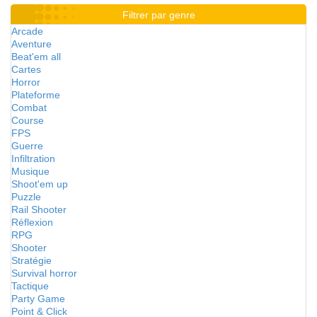
Filtrer par genre
Arcade
Aventure
Beat'em all
Cartes
Horror
Plateforme
Combat
Course
FPS
Guerre
Infiltration
Musique
Shoot'em up
Puzzle
Rail Shooter
Réflexion
RPG
Shooter
Stratégie
Survival horror
Tactique
Party Game
Point & Click