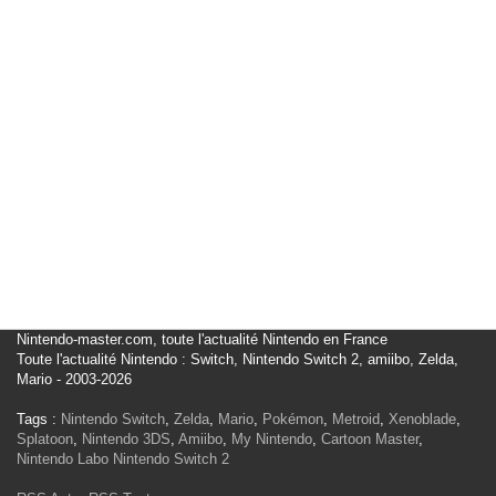
Nintendo-master.com, toute l'actualité Nintendo en France
Toute l'actualité Nintendo : Switch, Nintendo Switch 2, amiibo, Zelda,
Mario - 2003-2026
Tags :
Nintendo Switch
,
Zelda
,
Mario
,
Pokémon
,
Metroid
,
Xenoblade
,
Splatoon
,
Nintendo 3DS
,
Amiibo
,
My Nintendo
,
Cartoon Master
,
Nintendo Labo
Nintendo Switch 2