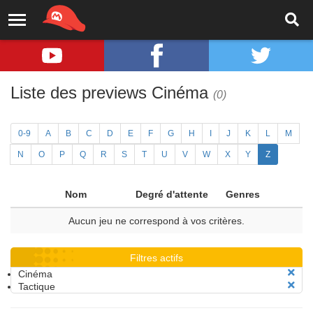
Liste des previews Cinéma
(0)
0-9
A
B
C
D
E
F
G
H
I
J
K
L
M
N
O
P
Q
R
S
T
U
V
W
X
Y
Z
Nom
Degré d'attente
Genres
Aucun jeu ne correspond à vos critères.
Filtres actifs
Cinéma
Tactique