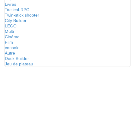
Livres
Tactical-RPG
Twin-stick shooter
City Builder
LEGO
Multi
Cinéma
Film
console
Autre
Deck Builder
Jeu de plateau