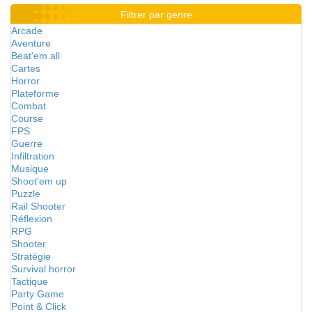
Filtrer par genre
Arcade
Aventure
Beat'em all
Cartes
Horror
Plateforme
Combat
Course
FPS
Guerre
Infiltration
Musique
Shoot'em up
Puzzle
Rail Shooter
Réflexion
RPG
Shooter
Stratégie
Survival horror
Tactique
Party Game
Point & Click