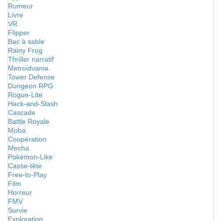
Rumeur
Livre
VR
Flipper
Bac à sable
Rainy Frog
Thriller narratif
Metroidvania
Tower Defense
Dungeon RPG
Rogue-Lite
Hack-and-Slash
Cascade
Battle Royale
Moba
Coopération
Mecha
Pokémon-Like
Casse-tête
Free-to-Play
Film
Horreur
FMV
Survie
Exploration