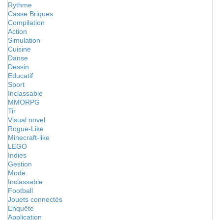
Rythme
Casse Briques
Compilation
Action
Simulation
Cuisine
Danse
Dessin
Educatif
Sport
Inclassable
MMORPG
Tir
Visual novel
Rogue-Like
Minecraft-like
LEGO
Indies
Gestion
Mode
Inclassable
Football
Jouets connectés
Enquête
Application