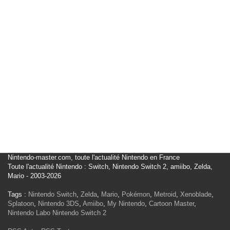
Nintendo-master.com, toute l'actualité Nintendo en France
Toute l'actualité Nintendo : Switch, Nintendo Switch 2, amiibo, Zelda,
Mario - 2003-2026
Tags :
Nintendo Switch
,
Zelda
,
Mario
,
Pokémon
,
Metroid
,
Xenoblade
,
Splatoon
,
Nintendo 3DS
,
Amiibo
,
My Nintendo
,
Cartoon Master
,
Nintendo Labo
Nintendo Switch 2