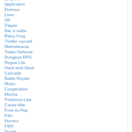
Application
Rumeur
Livre
VR
Flipper
Bac à sable
Rainy Frog
Thriller narratif
Metroidvania
Tower Defense
Dungeon RPG
Rogue-Lite
Hack-and-Slash
Cascade
Battle Royale
Moba
Coopération
Mecha
Pokémon-Like
Casse-tête
Free-to-Play
Film
Horreur
FMV
Survie