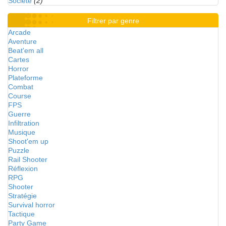
Société
(2)
Filtrer par genre
Arcade
Aventure
Beat'em all
Cartes
Horror
Plateforme
Combat
Course
FPS
Guerre
Infiltration
Musique
Shoot'em up
Puzzle
Rail Shooter
Réflexion
RPG
Shooter
Stratégie
Survival horror
Tactique
Party Game