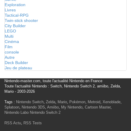
Exploration
Livres
Tactical-RPG
Twin-stick shooter
City Builder
LEGO
Multi
Cinéma
Film
console
Autre
Deck Builder
Jeu de plateau
Nintendo-master.com, toute l'actualité Nintendo en France
Toute l'actualité Nintendo : Switch, Nintendo Switch 2, amiibo, Zelda,
Mario - 2003-2026
Tags :
Nintendo Switch
,
Zelda
,
Mario
,
Pokémon
,
Metroid
,
Xenoblade
,
Splatoon
,
Nintendo 3DS
,
Amiibo
,
My Nintendo
,
Cartoon Master
,
Nintendo Labo
Nintendo Switch 2
RSS Actu
,
RSS Tests