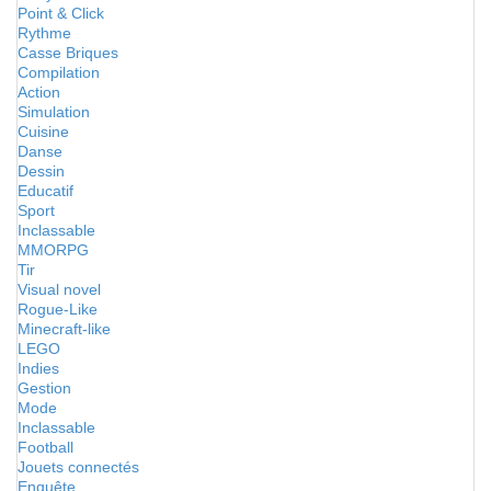
Point & Click
Rythme
Casse Briques
Compilation
Action
Simulation
Cuisine
Danse
Dessin
Educatif
Sport
Inclassable
MMORPG
Tir
Visual novel
Rogue-Like
Minecraft-like
LEGO
Indies
Gestion
Mode
Inclassable
Football
Jouets connectés
Enquête