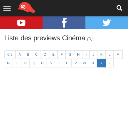
Liste des previews Cinéma
(0)
0-9
A
B
C
D
E
F
G
H
I
J
K
L
M
N
O
P
Q
R
S
T
U
V
W
X
Y
Z