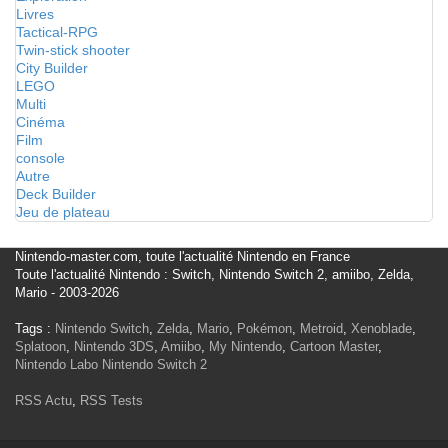
Livres
Tactical-RPG
Twin-stick shooter
City Builder
LEGO
Multi
Cinéma
Film
console
Autre
Deck Builder
Jeu de plateau
Nintendo-master.com, toute l'actualité Nintendo en France
Toute l'actualité Nintendo : Switch, Nintendo Switch 2, amiibo, Zelda,
Mario - 2003-2026
Tags :
Nintendo Switch
,
Zelda
,
Mario
,
Pokémon
,
Metroid
,
Xenoblade
,
Splatoon
,
Nintendo 3DS
,
Amiibo
,
My Nintendo
,
Cartoon Master
,
Nintendo Labo
Nintendo Switch 2
RSS Actu
,
RSS Tests