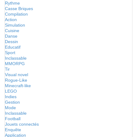
Rythme
Casse Briques
Compilation
Action
Simulation
Cuisine
Danse
Dessin
Educatif
Sport
Inclassable
MMORPG
Tir
Visual novel
Rogue-Like
Minecraft-like
LEGO
Indies
Gestion
Mode
Inclassable
Football
Jouets connectés
Enquête
Application