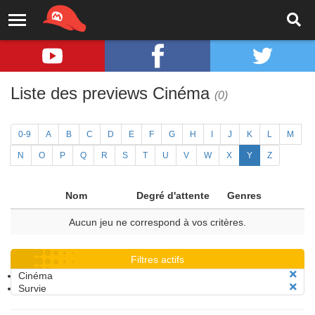
Liste des previews Cinéma
(0)
0-9
A
B
C
D
E
F
G
H
I
J
K
L
M
N
O
P
Q
R
S
T
U
V
W
X
Y
Z
Nom
Degré d'attente
Genres
Aucun jeu ne correspond à vos critères.
Filtres actifs
Cinéma
Survie