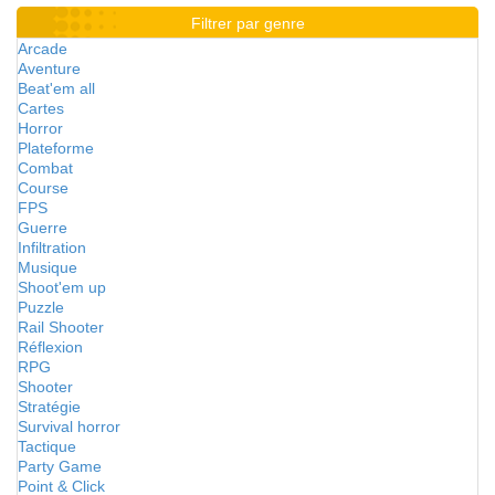
Filtrer par genre
Arcade
Aventure
Beat'em all
Cartes
Horror
Plateforme
Combat
Course
FPS
Guerre
Infiltration
Musique
Shoot'em up
Puzzle
Rail Shooter
Réflexion
RPG
Shooter
Stratégie
Survival horror
Tactique
Party Game
Point & Click