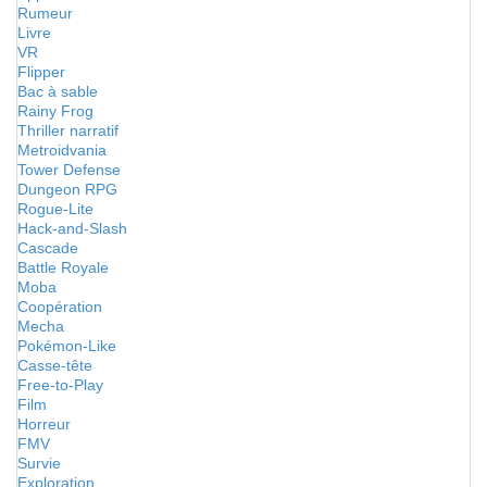
Rumeur
Livre
VR
Flipper
Bac à sable
Rainy Frog
Thriller narratif
Metroidvania
Tower Defense
Dungeon RPG
Rogue-Lite
Hack-and-Slash
Cascade
Battle Royale
Moba
Coopération
Mecha
Pokémon-Like
Casse-tête
Free-to-Play
Film
Horreur
FMV
Survie
Exploration