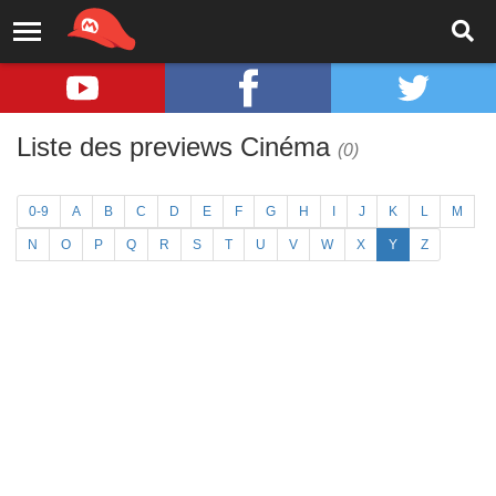
Liste des previews Cinéma
(0)
0-9
A
B
C
D
E
F
G
H
I
J
K
L
M
N
O
P
Q
R
S
T
U
V
W
X
Y
Z