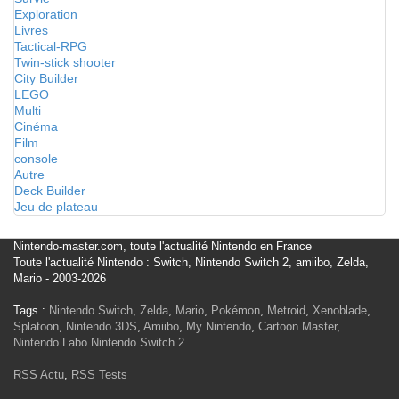
Exploration
Livres
Tactical-RPG
Twin-stick shooter
City Builder
LEGO
Multi
Cinéma
Film
console
Autre
Deck Builder
Jeu de plateau
Nintendo-master.com, toute l'actualité Nintendo en France
Toute l'actualité Nintendo : Switch, Nintendo Switch 2, amiibo, Zelda,
Mario - 2003-2026
Tags :
Nintendo Switch
,
Zelda
,
Mario
,
Pokémon
,
Metroid
,
Xenoblade
,
Splatoon
,
Nintendo 3DS
,
Amiibo
,
My Nintendo
,
Cartoon Master
,
Nintendo Labo
Nintendo Switch 2
RSS Actu
,
RSS Tests