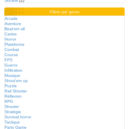
Société
(2)
Filtrer par genre
Arcade
Aventure
Beat'em all
Cartes
Horror
Plateforme
Combat
Course
FPS
Guerre
Infiltration
Musique
Shoot'em up
Puzzle
Rail Shooter
Réflexion
RPG
Shooter
Stratégie
Survival horror
Tactique
Party Game