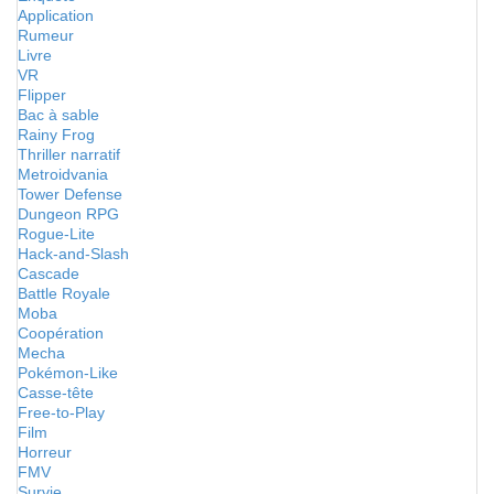
Application
Rumeur
Livre
VR
Flipper
Bac à sable
Rainy Frog
Thriller narratif
Metroidvania
Tower Defense
Dungeon RPG
Rogue-Lite
Hack-and-Slash
Cascade
Battle Royale
Moba
Coopération
Mecha
Pokémon-Like
Casse-tête
Free-to-Play
Film
Horreur
FMV
Survie