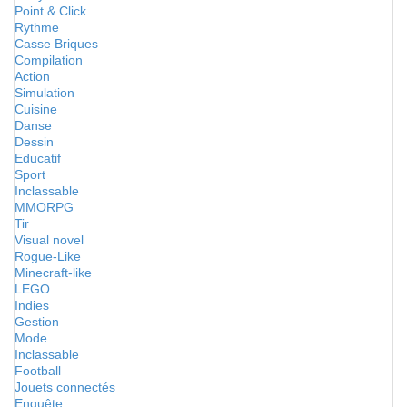
Point & Click
Rythme
Casse Briques
Compilation
Action
Simulation
Cuisine
Danse
Dessin
Educatif
Sport
Inclassable
MMORPG
Tir
Visual novel
Rogue-Like
Minecraft-like
LEGO
Indies
Gestion
Mode
Inclassable
Football
Jouets connectés
Enquête