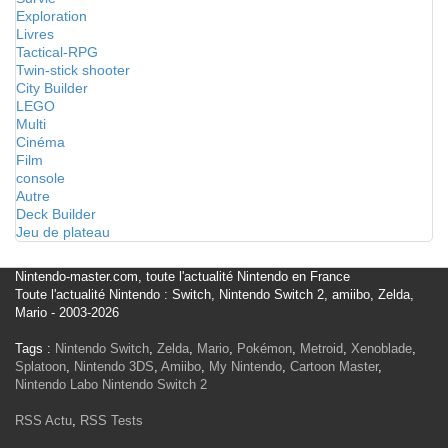
Exploration
Livres
Tactical-RPG
Twin-stick shooter
City Builder
LEGO
Multi
Cinéma
Film
console
Autre
Deck Builder
Jeu de plateau
Nintendo-master.com, toute l'actualité Nintendo en France
Toute l'actualité Nintendo : Switch, Nintendo Switch 2, amiibo, Zelda,
Mario - 2003-2026
Tags :
Nintendo Switch
,
Zelda
,
Mario
,
Pokémon
,
Metroid
,
Xenoblade
,
Splatoon
,
Nintendo 3DS
,
Amiibo
,
My Nintendo
,
Cartoon Master
,
Nintendo Labo
Nintendo Switch 2
RSS Actu
,
RSS Tests