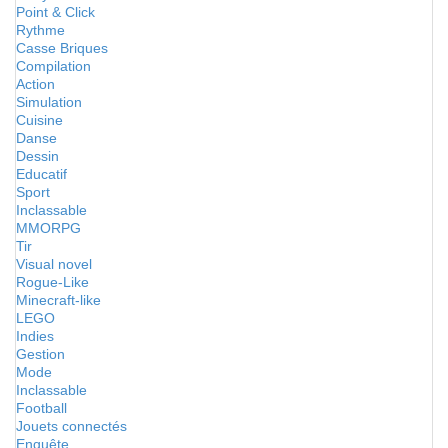
Point & Click
Rythme
Casse Briques
Compilation
Action
Simulation
Cuisine
Danse
Dessin
Educatif
Sport
Inclassable
MMORPG
Tir
Visual novel
Rogue-Like
Minecraft-like
LEGO
Indies
Gestion
Mode
Inclassable
Football
Jouets connectés
Enquête