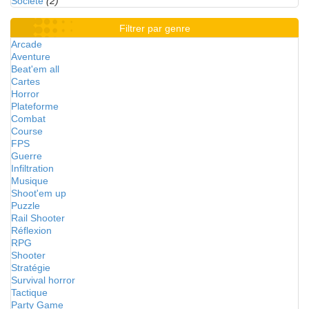
Société
(2)
Filtrer par genre
Arcade
Aventure
Beat'em all
Cartes
Horror
Plateforme
Combat
Course
FPS
Guerre
Infiltration
Musique
Shoot'em up
Puzzle
Rail Shooter
Réflexion
RPG
Shooter
Stratégie
Survival horror
Tactique
Party Game