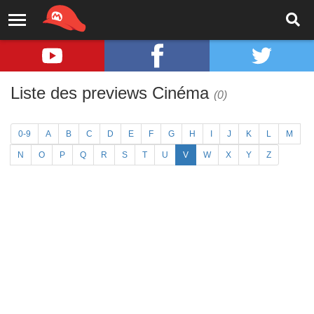
Liste des previews Cinéma
(0)
0-9
A
B
C
D
E
F
G
H
I
J
K
L
M
N
O
P
Q
R
S
T
U
V
W
X
Y
Z