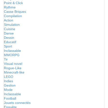
Point & Click
Rythme
Casse Briques
Compilation
Action
Simulation
Cuisine
Danse
Dessin
Educatif
Sport
Inclassable
MMORPG
Tir
Visual novel
Rogue-Like
Minecraft-like
LEGO
Indies
Gestion
Mode
Inclassable
Football
Jouets connectés
Enquête