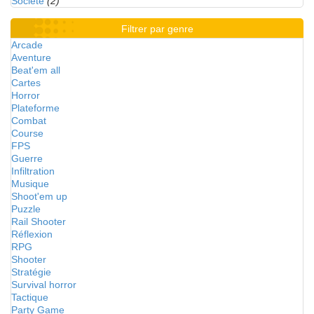
Société
(2)
Filtrer par genre
Arcade
Aventure
Beat'em all
Cartes
Horror
Plateforme
Combat
Course
FPS
Guerre
Infiltration
Musique
Shoot'em up
Puzzle
Rail Shooter
Réflexion
RPG
Shooter
Stratégie
Survival horror
Tactique
Party Game