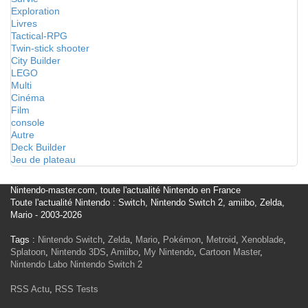
Exploration
Livres
Tactical-RPG
Twin-stick shooter
City Builder
LEGO
Multi
Cinéma
Film
console
Autre
Deck Builder
Jeu de plateau
Nintendo-master.com, toute l'actualité Nintendo en France
Toute l'actualité Nintendo : Switch, Nintendo Switch 2, amiibo, Zelda,
Mario - 2003-2026
Tags :
Nintendo Switch
,
Zelda
,
Mario
,
Pokémon
,
Metroid
,
Xenoblade
,
Splatoon
,
Nintendo 3DS
,
Amiibo
,
My Nintendo
,
Cartoon Master
,
Nintendo Labo
Nintendo Switch 2
RSS Actu
,
RSS Tests