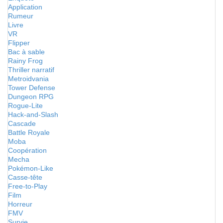
Application
Rumeur
Livre
VR
Flipper
Bac à sable
Rainy Frog
Thriller narratif
Metroidvania
Tower Defense
Dungeon RPG
Rogue-Lite
Hack-and-Slash
Cascade
Battle Royale
Moba
Coopération
Mecha
Pokémon-Like
Casse-tête
Free-to-Play
Film
Horreur
FMV
Survie