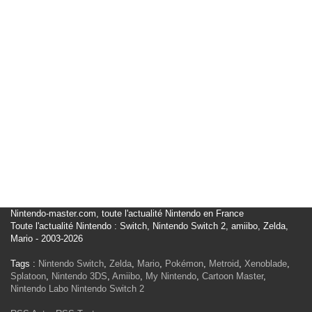
Nintendo-master.com, toute l'actualité Nintendo en France
Toute l'actualité Nintendo : Switch, Nintendo Switch 2, amiibo, Zelda,
Mario - 2003-2026
Tags :
Nintendo Switch
,
Zelda
,
Mario
,
Pokémon
,
Metroid
,
Xenoblade
,
Splatoon
,
Nintendo 3DS
,
Amiibo
,
My Nintendo
,
Cartoon Master
,
Nintendo Labo
Nintendo Switch 2