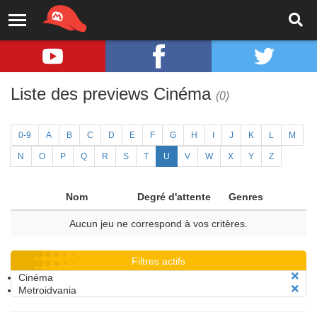
Liste des previews Cinéma
(0)
0-9
A
B
C
D
E
F
G
H
I
J
K
L
M
N
O
P
Q
R
S
T
U
V
W
X
Y
Z
Nom
Degré d'attente
Genres
Aucun jeu ne correspond à vos critères.
Filtres actifs
Cinéma
Metroidvania