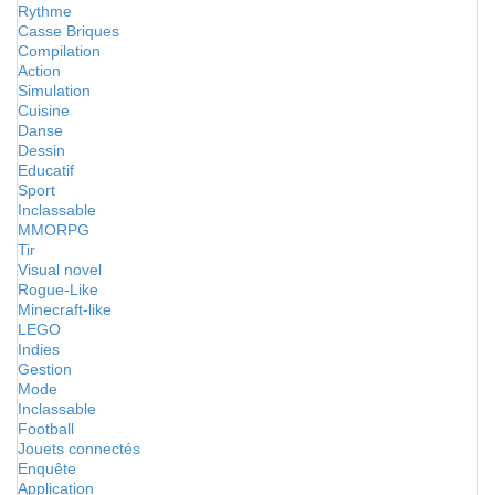
Rythme
Casse Briques
Compilation
Action
Simulation
Cuisine
Danse
Dessin
Educatif
Sport
Inclassable
MMORPG
Tir
Visual novel
Rogue-Like
Minecraft-like
LEGO
Indies
Gestion
Mode
Inclassable
Football
Jouets connectés
Enquête
Application