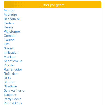
Filtrer par genre
Arcade
Aventure
Beat'em all
Cartes
Horror
Plateforme
Combat
Course
FPS
Guerre
Infiltration
Musique
Shoot'em up
Puzzle
Rail Shooter
Réflexion
RPG
Shooter
Stratégie
Survival horror
Tactique
Party Game
Point & Click