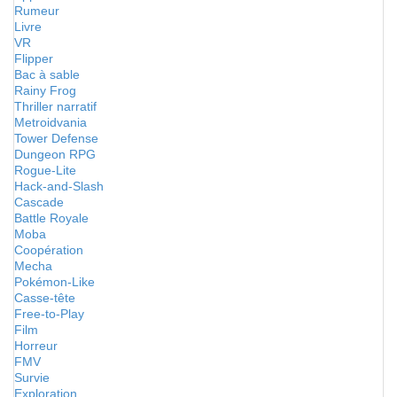
Rumeur
Livre
VR
Flipper
Bac à sable
Rainy Frog
Thriller narratif
Metroidvania
Tower Defense
Dungeon RPG
Rogue-Lite
Hack-and-Slash
Cascade
Battle Royale
Moba
Coopération
Mecha
Pokémon-Like
Casse-tête
Free-to-Play
Film
Horreur
FMV
Survie
Exploration