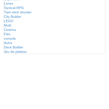
Livres
Tactical-RPG
Twin-stick shooter
City Builder
LEGO
Multi
Cinéma
Film
console
Autre
Deck Builder
Jeu de plateau