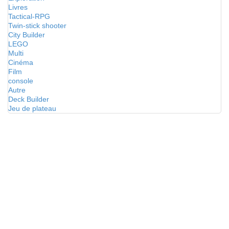
Livres
Tactical-RPG
Twin-stick shooter
City Builder
LEGO
Multi
Cinéma
Film
console
Autre
Deck Builder
Jeu de plateau