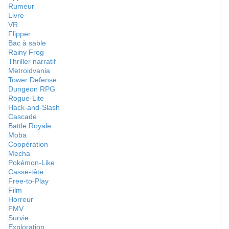
Rumeur
Livre
VR
Flipper
Bac à sable
Rainy Frog
Thriller narratif
Metroidvania
Tower Defense
Dungeon RPG
Rogue-Lite
Hack-and-Slash
Cascade
Battle Royale
Moba
Coopération
Mecha
Pokémon-Like
Casse-tête
Free-to-Play
Film
Horreur
FMV
Survie
Exploration