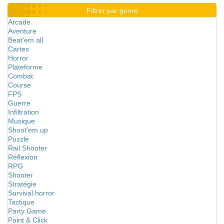
Filtrer par genre
Arcade
Aventure
Beat'em all
Cartes
Horror
Plateforme
Combat
Course
FPS
Guerre
Infiltration
Musique
Shoot'em up
Puzzle
Rail Shooter
Réflexion
RPG
Shooter
Stratégie
Survival horror
Tactique
Party Game
Point & Click