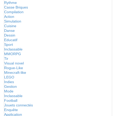
Rythme
Casse Briques
Compilation
Action
Simulation
Cuisine
Danse
Dessin
Educatif
Sport
Inclassable
MMORPG
Tir
Visual novel
Rogue-Like
Minecraft-like
LEGO
Indies
Gestion
Mode
Inclassable
Football
Jouets connectés
Enquête
Application