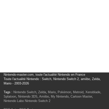
Nintendo-master.com, toute l'actualité Nintendo en France
Toute l'actualité Nintendo : Switch, Nintendo Switch 2, amiibo, Zelda,
Mario - 2003-2026
Tags :
Nintendo Switch
,
Zelda
,
Mario
,
Pokémon
,
Metroid
,
Xenoblade
,
Splatoon
,
Nintendo 3DS
,
Amiibo
,
My Nintendo
,
Cartoon Master
,
Nintendo Labo
Nintendo Switch 2