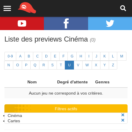
Liste des previews Cinéma
(0)
0-9
A
B
C
D
E
F
G
H
I
J
K
L
M
N
O
P
Q
R
S
T
U
V
W
X
Y
Z
Nom
Degré d'attente
Genres
Aucun jeu ne correspond à vos critères.
Filtres actifs
Cinéma
Cartes