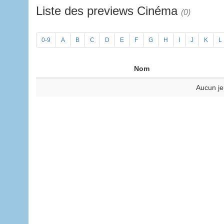
Liste des previews Cinéma
(0)
0-9
A
B
C
D
E
F
G
H
I
J
K
L
Nom
Aucun je