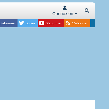
Connexion
S'abonner
Suivre
S'abonner
S'abonner