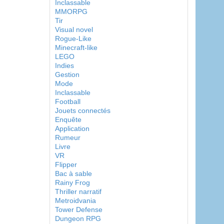
Inclassable
MMORPG
Tir
Visual novel
Rogue-Like
Minecraft-like
LEGO
Indies
Gestion
Mode
Inclassable
Football
Jouets connectés
Enquête
Application
Rumeur
Livre
VR
Flipper
Bac à sable
Rainy Frog
Thriller narratif
Metroidvania
Tower Defense
Dungeon RPG