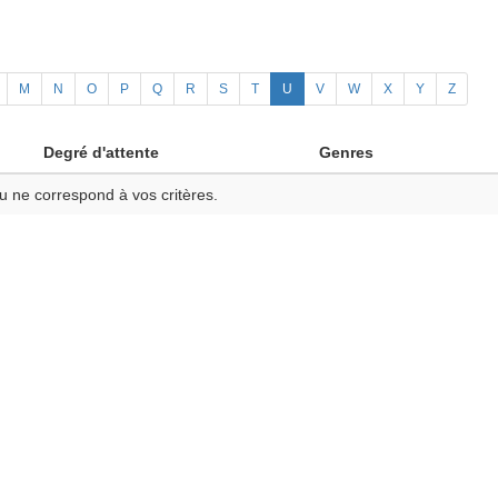
M
N
O
P
Q
R
S
T
U
V
W
X
Y
Z
Degré d'attente
Genres
u ne correspond à vos critères.