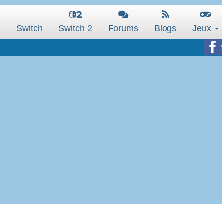
s
Switch
Switch 2
Forums
Blogs
Jeux