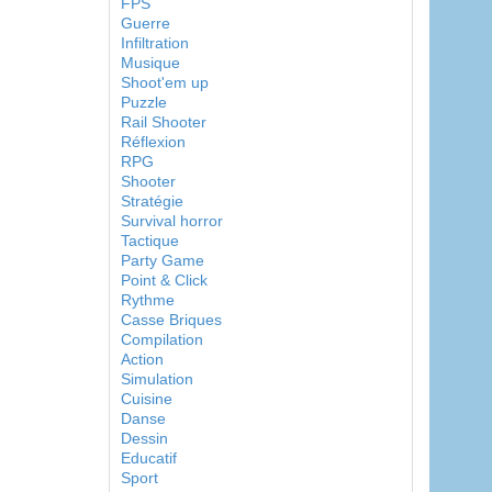
FPS
Guerre
Infiltration
Musique
Shoot'em up
Puzzle
Rail Shooter
Réflexion
RPG
Shooter
Stratégie
Survival horror
Tactique
Party Game
Point & Click
Rythme
Casse Briques
Compilation
Action
Simulation
Cuisine
Danse
Dessin
Educatif
Sport