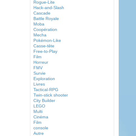
Rogue-Lite
Hack-and-Slash
Cascade
Battle Royale
Moba
Coopération
Mecha
Pokémon-Like
Casse-tête
Free-to-Play
Film
Horreur
FMV
Survie
Exploration
Livres
Tactical-RPG
Twin-stick shooter
City Builder
LEGO
Multi
Cinéma
Film
console
Autre