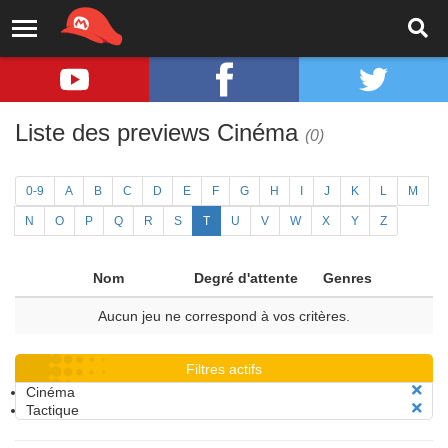
Liste des previews Cinéma
(0)
0-9
A
B
C
D
E
F
G
H
I
J
K
L
M
N
O
P
Q
R
S
T
U
V
W
X
Y
Z
Nom
Degré d'attente
Genres
Aucun jeu ne correspond à vos critères.
Filtres actifs
Cinéma
Tactique