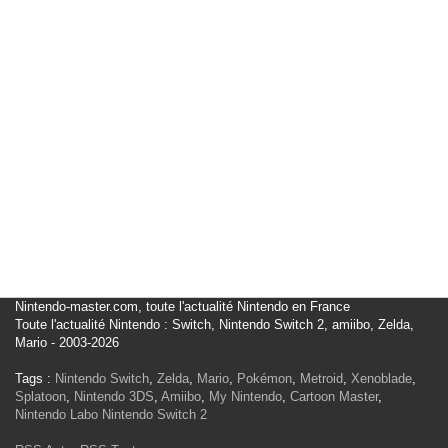
Nintendo-master.com, toute l'actualité Nintendo en France
Toute l'actualité Nintendo : Switch, Nintendo Switch 2, amiibo, Zelda,
Mario - 2003-2026
Tags :
Nintendo Switch
,
Zelda
,
Mario
,
Pokémon
,
Metroid
,
Xenoblade
,
Splatoon
,
Nintendo 3DS
,
Amiibo
,
My Nintendo
,
Cartoon Master
,
Nintendo Labo
Nintendo Switch 2