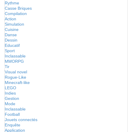
Rythme
Casse Briques
Compilation
Action
Simulation
Cuisine
Danse
Dessin
Educatif
Sport
Inclassable
MMORPG
Tir
Visual novel
Rogue-Like
Minecraft-like
LEGO
Indies
Gestion
Mode
Inclassable
Football
Jouets connectés
Enquête
Application