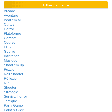
Filtrer par genre
Arcade
Aventure
Beat'em all
Cartes
Horror
Plateforme
Combat
Course
FPS
Guerre
Infiltration
Musique
Shoot'em up
Puzzle
Rail Shooter
Réflexion
RPG
Shooter
Stratégie
Survival horror
Tactique
Party Game
Point & Click