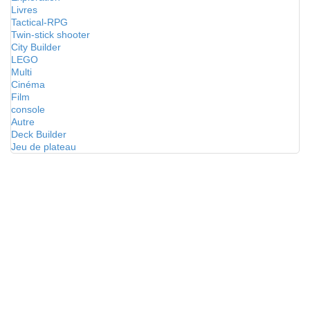
Livres
Tactical-RPG
Twin-stick shooter
City Builder
LEGO
Multi
Cinéma
Film
console
Autre
Deck Builder
Jeu de plateau