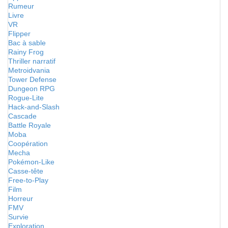
Rumeur
Livre
VR
Flipper
Bac à sable
Rainy Frog
Thriller narratif
Metroidvania
Tower Defense
Dungeon RPG
Rogue-Lite
Hack-and-Slash
Cascade
Battle Royale
Moba
Coopération
Mecha
Pokémon-Like
Casse-tête
Free-to-Play
Film
Horreur
FMV
Survie
Exploration