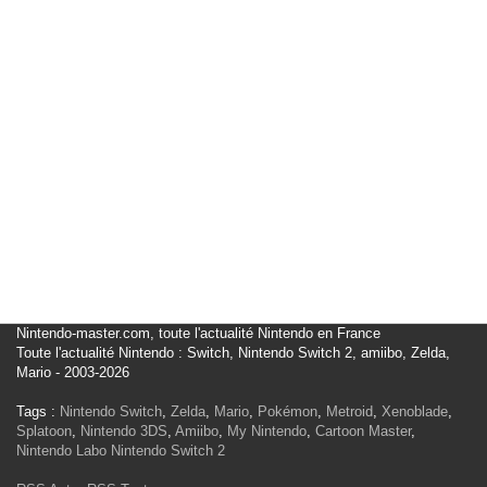
Nintendo-master.com, toute l'actualité Nintendo en France
Toute l'actualité Nintendo : Switch, Nintendo Switch 2, amiibo, Zelda,
Mario - 2003-2026
Tags :
Nintendo Switch
,
Zelda
,
Mario
,
Pokémon
,
Metroid
,
Xenoblade
,
Splatoon
,
Nintendo 3DS
,
Amiibo
,
My Nintendo
,
Cartoon Master
,
Nintendo Labo
Nintendo Switch 2