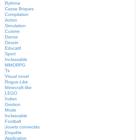
Rythme
Casse Briques
Compilation
Action
Simulation
Cuisine
Danse
Dessin
Educatif
Sport
Inclassable
MMORPG
Tir
Visual novel
Rogue-Like
Minecraft-like
LEGO
Indies
Gestion
Mode
Inclassable
Football
Jouets connectés
Enquête
Application