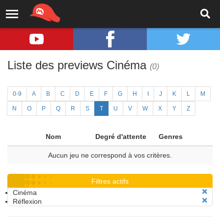
Liste des previews Cinéma
(0)
0-9
A
B
C
D
E
F
G
H
I
J
K
L
M
N
O
P
Q
R
S
T
U
V
W
X
Y
Z
Nom
Degré d'attente
Genres
Aucun jeu ne correspond à vos critères.
Filtres actifs
Cinéma
Réflexion