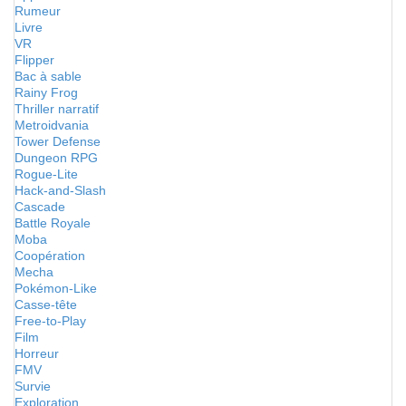
Rumeur
Livre
VR
Flipper
Bac à sable
Rainy Frog
Thriller narratif
Metroidvania
Tower Defense
Dungeon RPG
Rogue-Lite
Hack-and-Slash
Cascade
Battle Royale
Moba
Coopération
Mecha
Pokémon-Like
Casse-tête
Free-to-Play
Film
Horreur
FMV
Survie
Exploration