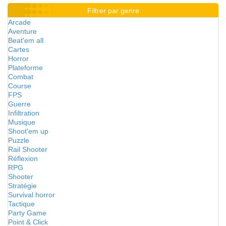
Filtrer par genre
Arcade
Aventure
Beat'em all
Cartes
Horror
Plateforme
Combat
Course
FPS
Guerre
Infiltration
Musique
Shoot'em up
Puzzle
Rail Shooter
Réflexion
RPG
Shooter
Stratégie
Survival horror
Tactique
Party Game
Point & Click