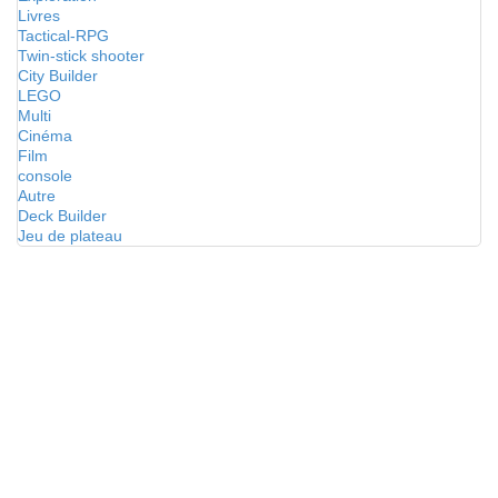
Livres
Tactical-RPG
Twin-stick shooter
City Builder
LEGO
Multi
Cinéma
Film
console
Autre
Deck Builder
Jeu de plateau