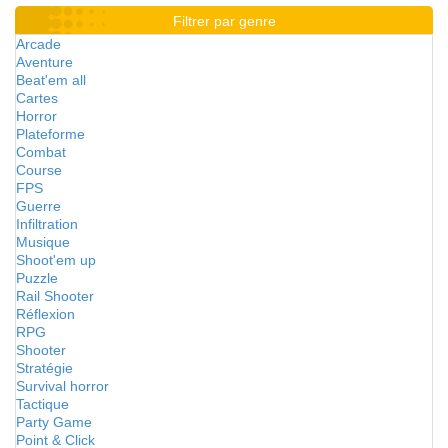
Filtrer par genre
Arcade
Aventure
Beat'em all
Cartes
Horror
Plateforme
Combat
Course
FPS
Guerre
Infiltration
Musique
Shoot'em up
Puzzle
Rail Shooter
Réflexion
RPG
Shooter
Stratégie
Survival horror
Tactique
Party Game
Point & Click