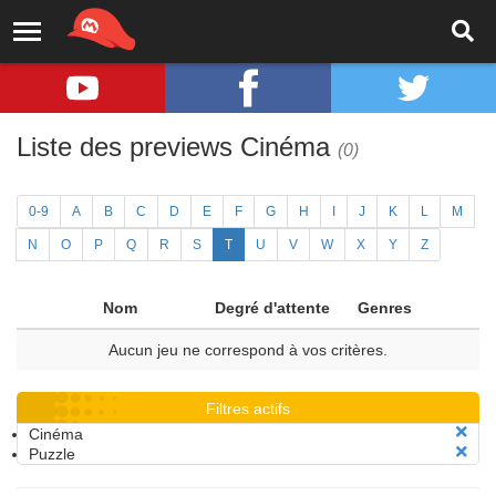
Liste des previews Cinéma
(0)
0-9
A
B
C
D
E
F
G
H
I
J
K
L
M
N
O
P
Q
R
S
T
U
V
W
X
Y
Z
Nom
Degré d'attente
Genres
Aucun jeu ne correspond à vos critères.
Filtres actifs
Cinéma
Puzzle