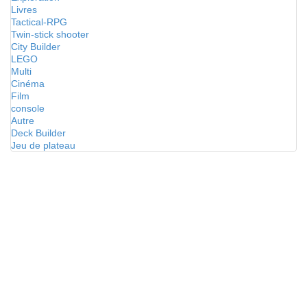
Livres
Tactical-RPG
Twin-stick shooter
City Builder
LEGO
Multi
Cinéma
Film
console
Autre
Deck Builder
Jeu de plateau