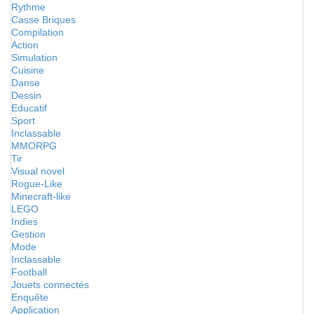
Rythme
Casse Briques
Compilation
Action
Simulation
Cuisine
Danse
Dessin
Educatif
Sport
Inclassable
MMORPG
Tir
Visual novel
Rogue-Like
Minecraft-like
LEGO
Indies
Gestion
Mode
Inclassable
Football
Jouets connectés
Enquête
Application