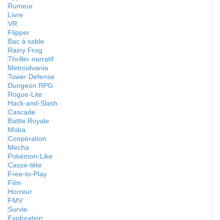
Rumeur
Livre
VR
Flipper
Bac à sable
Rainy Frog
Thriller narratif
Metroidvania
Tower Defense
Dungeon RPG
Rogue-Lite
Hack-and-Slash
Cascade
Battle Royale
Moba
Coopération
Mecha
Pokémon-Like
Casse-tête
Free-to-Play
Film
Horreur
FMV
Survie
Exploration