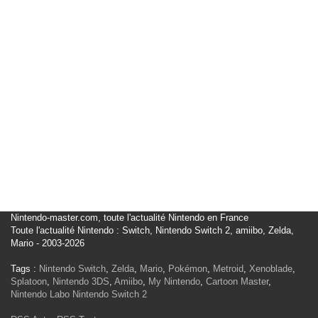
Nintendo-master.com, toute l'actualité Nintendo en France
Toute l'actualité Nintendo : Switch, Nintendo Switch 2, amiibo, Zelda,
Mario - 2003-2026
Tags :
Nintendo Switch
,
Zelda
,
Mario
,
Pokémon
,
Metroid
,
Xenoblade
,
Splatoon
,
Nintendo 3DS
,
Amiibo
,
My Nintendo
,
Cartoon Master
,
Nintendo Labo
Nintendo Switch 2