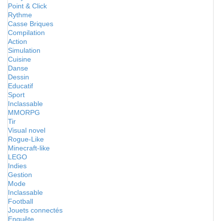
Point & Click
Rythme
Casse Briques
Compilation
Action
Simulation
Cuisine
Danse
Dessin
Educatif
Sport
Inclassable
MMORPG
Tir
Visual novel
Rogue-Like
Minecraft-like
LEGO
Indies
Gestion
Mode
Inclassable
Football
Jouets connectés
Enquête