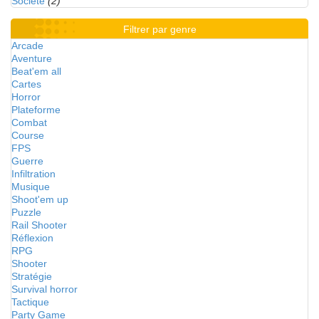
Société
(2)
Filtrer par genre
Arcade
Aventure
Beat'em all
Cartes
Horror
Plateforme
Combat
Course
FPS
Guerre
Infiltration
Musique
Shoot'em up
Puzzle
Rail Shooter
Réflexion
RPG
Shooter
Stratégie
Survival horror
Tactique
Party Game