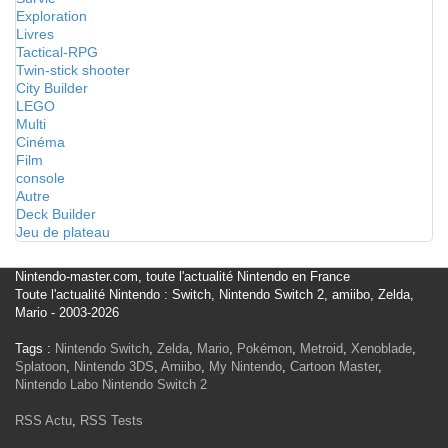
Exploration
Livres
Tactical-RPG
Twin-stick shooter
City Builder
LEGO
Multi
Cinéma
Film
console
Autre
Deck Builder
Jeu de plateau
Nintendo-master.com, toute l'actualité Nintendo en France
Toute l'actualité Nintendo : Switch, Nintendo Switch 2, amiibo, Zelda,
Mario - 2003-2026
Tags :
Nintendo Switch
,
Zelda
,
Mario
,
Pokémon
,
Metroid
,
Xenoblade
,
Splatoon
,
Nintendo 3DS
,
Amiibo
,
My Nintendo
,
Cartoon Master
,
Nintendo Labo
Nintendo Switch 2
RSS Actu
,
RSS Tests