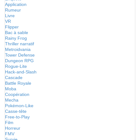
Application
Rumeur
Livre
VR
Flipper
Bac à sable
Rainy Frog
Thriller narratif
Metroidvania
Tower Defense
Dungeon RPG
Rogue-Lite
Hack-and-Slash
Cascade
Battle Royale
Moba
Coopération
Mecha
Pokémon-Like
Casse-tête
Free-to-Play
Film
Horreur
FMV
Survie