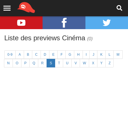
Liste des previews Cinéma
(0)
0-9
A
B
C
D
E
F
G
H
I
J
K
L
M
N
O
P
Q
R
S
T
U
V
W
X
Y
Z