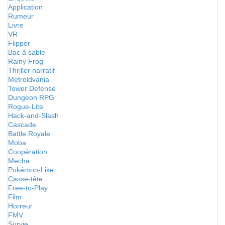
Application
Rumeur
Livre
VR
Flipper
Bac à sable
Rainy Frog
Thriller narratif
Metroidvania
Tower Defense
Dungeon RPG
Rogue-Lite
Hack-and-Slash
Cascade
Battle Royale
Moba
Coopération
Mecha
Pokémon-Like
Casse-tête
Free-to-Play
Film
Horreur
FMV
Survie