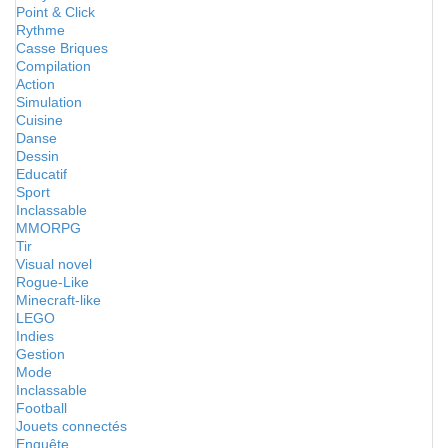
Point & Click
Rythme
Casse Briques
Compilation
Action
Simulation
Cuisine
Danse
Dessin
Educatif
Sport
Inclassable
MMORPG
Tir
Visual novel
Rogue-Like
Minecraft-like
LEGO
Indies
Gestion
Mode
Inclassable
Football
Jouets connectés
Enquête