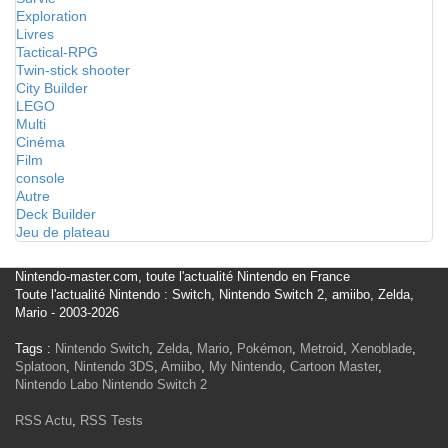
Exploration
Livres
Tactical-RPG
Twin-stick shooter
City Builder
LEGO
Multi
Cinéma
Film
console
Autre
Deck Builder
Jeu de plateau
Nintendo-master.com, toute l'actualité Nintendo en France
Toute l'actualité Nintendo : Switch, Nintendo Switch 2, amiibo, Zelda,
Mario - 2003-2026
Tags :
Nintendo Switch
,
Zelda
,
Mario
,
Pokémon
,
Metroid
,
Xenoblade
,
Splatoon
,
Nintendo 3DS
,
Amiibo
,
My Nintendo
,
Cartoon Master
,
Nintendo Labo
Nintendo Switch 2
RSS Actu
,
RSS Tests