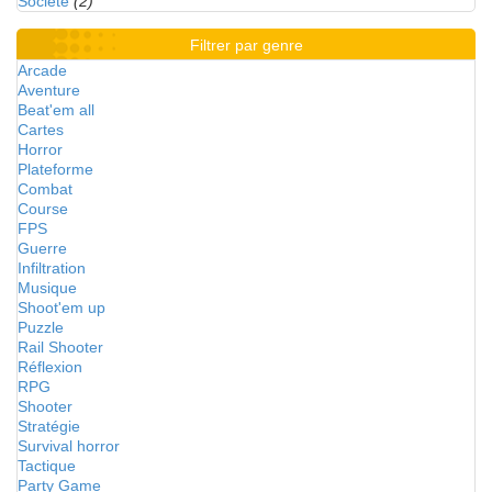
Société
(2)
Filtrer par genre
Arcade
Aventure
Beat'em all
Cartes
Horror
Plateforme
Combat
Course
FPS
Guerre
Infiltration
Musique
Shoot'em up
Puzzle
Rail Shooter
Réflexion
RPG
Shooter
Stratégie
Survival horror
Tactique
Party Game