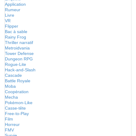
Application
Rumeur
Livre
VR
Flipper
Bac à sable
Rainy Frog
Thriller narratif
Metroidvania
Tower Defense
Dungeon RPG
Rogue-Lite
Hack-and-Slash
Cascade
Battle Royale
Moba
Coopération
Mecha
Pokémon-Like
Casse-tête
Free-to-Play
Film
Horreur
FMV
Survie