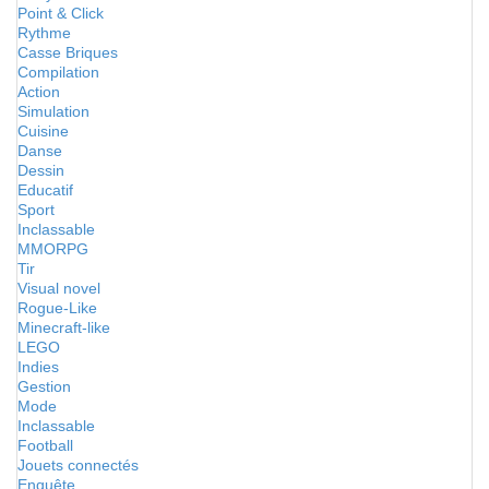
Point & Click
Rythme
Casse Briques
Compilation
Action
Simulation
Cuisine
Danse
Dessin
Educatif
Sport
Inclassable
MMORPG
Tir
Visual novel
Rogue-Like
Minecraft-like
LEGO
Indies
Gestion
Mode
Inclassable
Football
Jouets connectés
Enquête