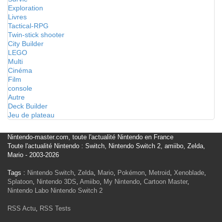
Exploration
Livres
Tactical-RPG
Twin-stick shooter
City Builder
LEGO
Multi
Cinéma
Film
console
Autre
Deck Builder
Jeu de plateau
Nintendo-master.com, toute l'actualité Nintendo en France
Toute l'actualité Nintendo : Switch, Nintendo Switch 2, amiibo, Zelda,
Mario - 2003-2026
Tags :
Nintendo Switch
,
Zelda
,
Mario
,
Pokémon
,
Metroid
,
Xenoblade
,
Splatoon
,
Nintendo 3DS
,
Amiibo
,
My Nintendo
,
Cartoon Master
,
Nintendo Labo
Nintendo Switch 2
RSS Actu
,
RSS Tests