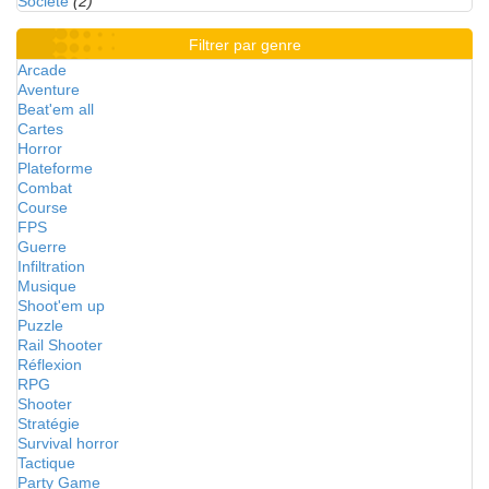
Société
(2)
Filtrer par genre
Arcade
Aventure
Beat'em all
Cartes
Horror
Plateforme
Combat
Course
FPS
Guerre
Infiltration
Musique
Shoot'em up
Puzzle
Rail Shooter
Réflexion
RPG
Shooter
Stratégie
Survival horror
Tactique
Party Game