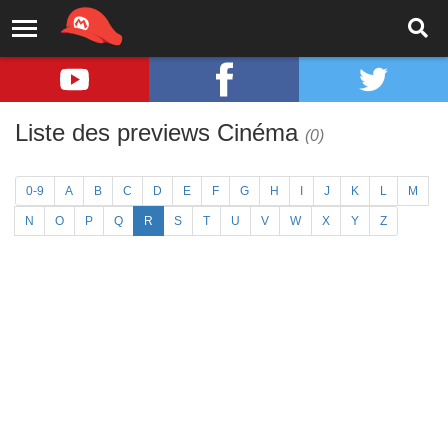
Liste des previews Cinéma
(0)
0-9
A
B
C
D
E
F
G
H
I
J
K
L
M
N
O
P
Q
R
S
T
U
V
W
X
Y
Z