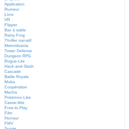
Application
Rumeur
Livre
VR
Flipper
Bac à sable
Rainy Frog
Thriller narratif
Metroidvania
Tower Defense
Dungeon RPG
Rogue-Lite
Hack-and-Slash
Cascade
Battle Royale
Moba
Coopération
Mecha
Pokémon-Like
Casse-tête
Free-to-Play
Film
Horreur
FMV
Survie