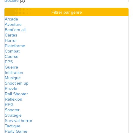
Société
(2)
Filtrer par genre
Arcade
Aventure
Beat'em all
Cartes
Horror
Plateforme
Combat
Course
FPS
Guerre
Infiltration
Musique
Shoot'em up
Puzzle
Rail Shooter
Réflexion
RPG
Shooter
Stratégie
Survival horror
Tactique
Party Game