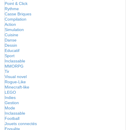
Point & Click
Rythme
Casse Briques
Compilation
Action
Simulation
Cuisine
Danse
Dessin
Educatif
Sport
Inclassable
MMORPG
Tir
Visual novel
Rogue-Like
Minecraft-like
LEGO
Indies
Gestion
Mode
Inclassable
Football
Jouets connectés
Enquête