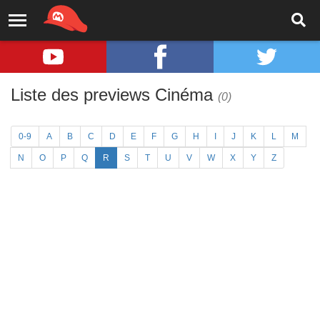
Liste des previews Cinéma
(0)
0-9
A
B
C
D
E
F
G
H
I
J
K
L
M
N
O
P
Q
R
S
T
U
V
W
X
Y
Z