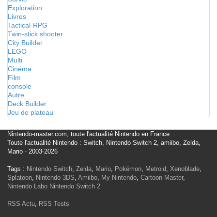
Exploration
Livres
Tactical-RPG
Twin-stick shooter
City Builder
LEGO
Multi
Cinéma
Film
console
Autre
Deck Builder
Jeu de plateau
Nintendo-master.com, toute l'actualité Nintendo en France
Toute l'actualité Nintendo : Switch, Nintendo Switch 2, amiibo, Zelda,
Mario - 2003-2026
Tags :
Nintendo Switch
,
Zelda
,
Mario
,
Pokémon
,
Metroid
,
Xenoblade
,
Splatoon
,
Nintendo 3DS
,
Amiibo
,
My Nintendo
,
Cartoon Master
,
Nintendo Labo
Nintendo Switch 2
RSS Actu
,
RSS Tests