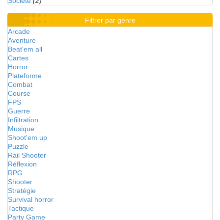
Société
(2)
Filtrer par genre
Arcade
Aventure
Beat'em all
Cartes
Horror
Plateforme
Combat
Course
FPS
Guerre
Infiltration
Musique
Shoot'em up
Puzzle
Rail Shooter
Réflexion
RPG
Shooter
Stratégie
Survival horror
Tactique
Party Game