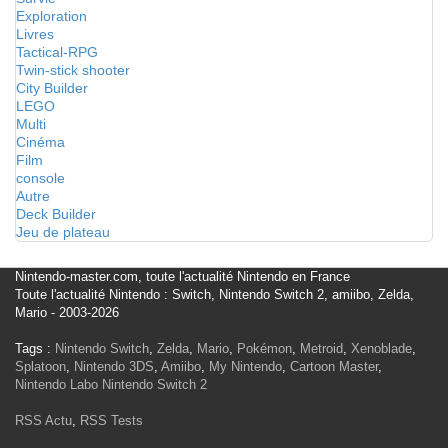
Exploration
Livres
Tactical-RPG
Twin-stick shooter
City Builder
LEGO
Multi
Cinéma
Film
console
Autre
Deck Builder
Jeu de plateau
Nintendo-master.com, toute l'actualité Nintendo en France
Toute l'actualité Nintendo : Switch, Nintendo Switch 2, amiibo, Zelda,
Mario - 2003-2026
Tags :
Nintendo Switch
,
Zelda
,
Mario
,
Pokémon
,
Metroid
,
Xenoblade
,
Splatoon
,
Nintendo 3DS
,
Amiibo
,
My Nintendo
,
Cartoon Master
,
Nintendo Labo
Nintendo Switch 2
RSS Actu
,
RSS Tests