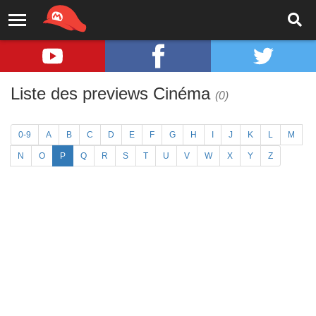
Liste des previews Cinéma
(0)
0-9
A
B
C
D
E
F
G
H
I
J
K
L
M
N
O
P
Q
R
S
T
U
V
W
X
Y
Z