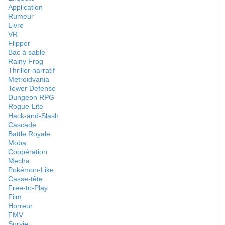
Application
Rumeur
Livre
VR
Flipper
Bac à sable
Rainy Frog
Thriller narratif
Metroidvania
Tower Defense
Dungeon RPG
Rogue-Lite
Hack-and-Slash
Cascade
Battle Royale
Moba
Coopération
Mecha
Pokémon-Like
Casse-tête
Free-to-Play
Film
Horreur
FMV
Survie