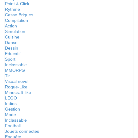
Point & Click
Rythme
Casse Briques
Compilation
Action
Simulation
Cuisine
Danse
Dessin
Educatif
Sport
Inclassable
MMORPG
Tir
Visual novel
Rogue-Like
Minecraft-like
LEGO
Indies
Gestion
Mode
Inclassable
Football
Jouets connectés
Enquête