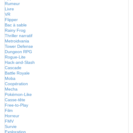
Rumeur
Livre
VR
Flipper
Bac à sable
Rainy Frog
Thriller narratif
Metroidvania
Tower Defense
Dungeon RPG
Rogue-Lite
Hack-and-Slash
Cascade
Battle Royale
Moba
Coopération
Mecha
Pokémon-Like
Casse-tête
Free-to-Play
Film
Horreur
FMV
Survie
Exploration