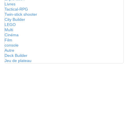
Livres
Tactical-RPG
Twin-stick shooter
City Builder
LEGO
Multi
Cinéma
Film
console
Autre
Deck Builder
Jeu de plateau