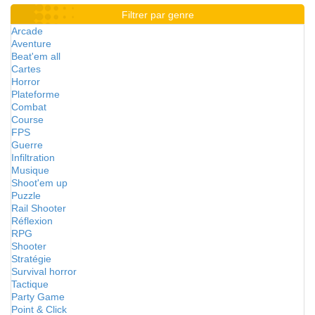
Filtrer par genre
Arcade
Aventure
Beat'em all
Cartes
Horror
Plateforme
Combat
Course
FPS
Guerre
Infiltration
Musique
Shoot'em up
Puzzle
Rail Shooter
Réflexion
RPG
Shooter
Stratégie
Survival horror
Tactique
Party Game
Point & Click