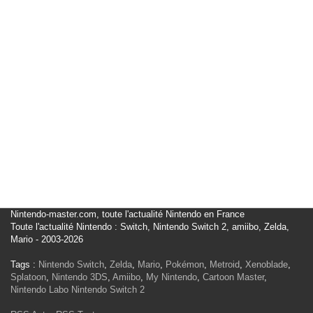
Nintendo-master.com, toute l'actualité Nintendo en France
Toute l'actualité Nintendo : Switch, Nintendo Switch 2, amiibo, Zelda,
Mario - 2003-2026
Tags :
Nintendo Switch
,
Zelda
,
Mario
,
Pokémon
,
Metroid
,
Xenoblade
,
Splatoon
,
Nintendo 3DS
,
Amiibo
,
My Nintendo
,
Cartoon Master
,
Nintendo Labo
Nintendo Switch 2