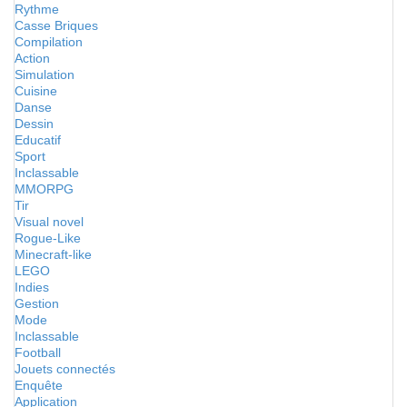
Rythme
Casse Briques
Compilation
Action
Simulation
Cuisine
Danse
Dessin
Educatif
Sport
Inclassable
MMORPG
Tir
Visual novel
Rogue-Like
Minecraft-like
LEGO
Indies
Gestion
Mode
Inclassable
Football
Jouets connectés
Enquête
Application