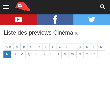
Liste des previews Cinéma
(0)
0-9
A
B
C
D
E
F
G
H
I
J
K
L
M
N
O
P
Q
R
S
T
U
V
W
X
Y
Z