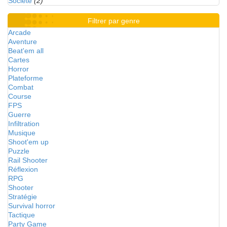
Société
(2)
Filtrer par genre
Arcade
Aventure
Beat'em all
Cartes
Horror
Plateforme
Combat
Course
FPS
Guerre
Infiltration
Musique
Shoot'em up
Puzzle
Rail Shooter
Réflexion
RPG
Shooter
Stratégie
Survival horror
Tactique
Party Game