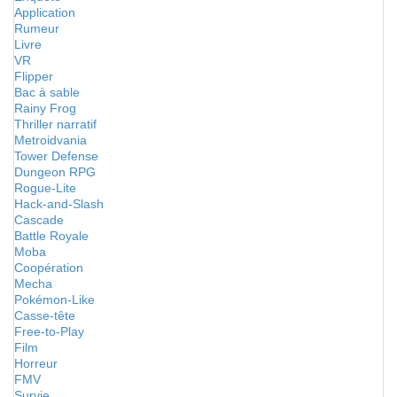
Application
Rumeur
Livre
VR
Flipper
Bac à sable
Rainy Frog
Thriller narratif
Metroidvania
Tower Defense
Dungeon RPG
Rogue-Lite
Hack-and-Slash
Cascade
Battle Royale
Moba
Coopération
Mecha
Pokémon-Like
Casse-tête
Free-to-Play
Film
Horreur
FMV
Survie