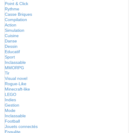
Point & Click
Rythme
Casse Briques
Compilation
Action
Simulation
Cuisine
Danse
Dessin
Educatif
Sport
Inclassable
MMORPG
Tir
Visual novel
Rogue-Like
Minecraft-like
LEGO
Indies
Gestion
Mode
Inclassable
Football
Jouets connectés
Enquête