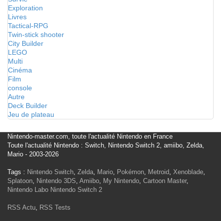
Exploration
Livres
Tactical-RPG
Twin-stick shooter
City Builder
LEGO
Multi
Cinéma
Film
console
Autre
Deck Builder
Jeu de plateau
Nintendo-master.com, toute l'actualité Nintendo en France
Toute l'actualité Nintendo : Switch, Nintendo Switch 2, amiibo, Zelda,
Mario - 2003-2026
Tags :
Nintendo Switch
,
Zelda
,
Mario
,
Pokémon
,
Metroid
,
Xenoblade
,
Splatoon
,
Nintendo 3DS
,
Amiibo
,
My Nintendo
,
Cartoon Master
,
Nintendo Labo
Nintendo Switch 2
RSS Actu
,
RSS Tests