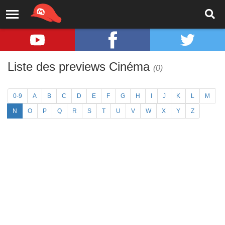
Liste des previews Cinéma
(0)
0-9
A
B
C
D
E
F
G
H
I
J
K
L
M
N
O
P
Q
R
S
T
U
V
W
X
Y
Z