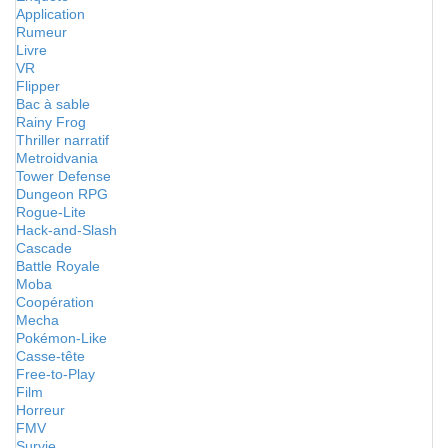
Application
Rumeur
Livre
VR
Flipper
Bac à sable
Rainy Frog
Thriller narratif
Metroidvania
Tower Defense
Dungeon RPG
Rogue-Lite
Hack-and-Slash
Cascade
Battle Royale
Moba
Coopération
Mecha
Pokémon-Like
Casse-tête
Free-to-Play
Film
Horreur
FMV
Survie