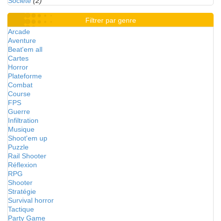
Société
(2)
Filtrer par genre
Arcade
Aventure
Beat'em all
Cartes
Horror
Plateforme
Combat
Course
FPS
Guerre
Infiltration
Musique
Shoot'em up
Puzzle
Rail Shooter
Réflexion
RPG
Shooter
Stratégie
Survival horror
Tactique
Party Game