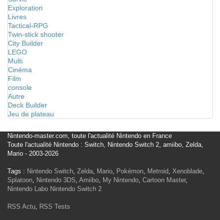
Exploration
Livres
Tactical-RPG
Twin-stick shooter
City Builder
LEGO
Multi
Cinéma
Film
console
Autre
Deck Builder
Jeu de plateau
Nintendo-master.com, toute l'actualité Nintendo en France
Toute l'actualité Nintendo : Switch, Nintendo Switch 2, amiibo, Zelda,
Mario - 2003-2026
Tags :
Nintendo Switch
,
Zelda
,
Mario
,
Pokémon
,
Metroid
,
Xenoblade
,
Splatoon
,
Nintendo 3DS
,
Amiibo
,
My Nintendo
,
Cartoon Master
,
Nintendo Labo
Nintendo Switch 2
RSS Actu
,
RSS Tests