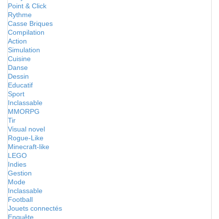
Point & Click
Rythme
Casse Briques
Compilation
Action
Simulation
Cuisine
Danse
Dessin
Educatif
Sport
Inclassable
MMORPG
Tir
Visual novel
Rogue-Like
Minecraft-like
LEGO
Indies
Gestion
Mode
Inclassable
Football
Jouets connectés
Enquête