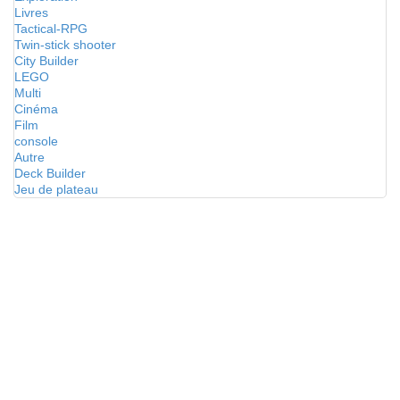
Livres
Tactical-RPG
Twin-stick shooter
City Builder
LEGO
Multi
Cinéma
Film
console
Autre
Deck Builder
Jeu de plateau