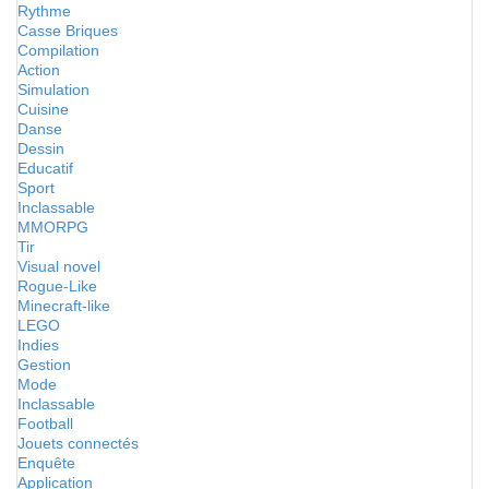
Rythme
Casse Briques
Compilation
Action
Simulation
Cuisine
Danse
Dessin
Educatif
Sport
Inclassable
MMORPG
Tir
Visual novel
Rogue-Like
Minecraft-like
LEGO
Indies
Gestion
Mode
Inclassable
Football
Jouets connectés
Enquête
Application