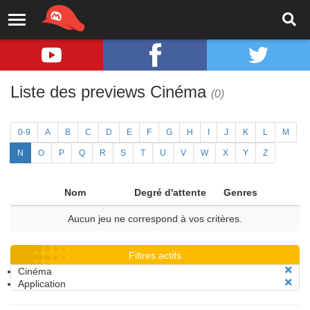
Liste des previews Cinéma
(0)
0-9
A
B
C
D
E
F
G
H
I
J
K
L
M
N
O
P
Q
R
S
T
U
V
W
X
Y
Z
Nom
Degré d'attente
Genres
Aucun jeu ne correspond à vos critères.
Filtres actifs
Cinéma
Application