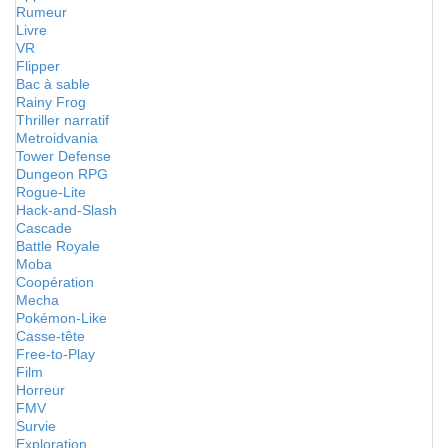
Rumeur
Livre
VR
Flipper
Bac à sable
Rainy Frog
Thriller narratif
Metroidvania
Tower Defense
Dungeon RPG
Rogue-Lite
Hack-and-Slash
Cascade
Battle Royale
Moba
Coopération
Mecha
Pokémon-Like
Casse-tête
Free-to-Play
Film
Horreur
FMV
Survie
Exploration