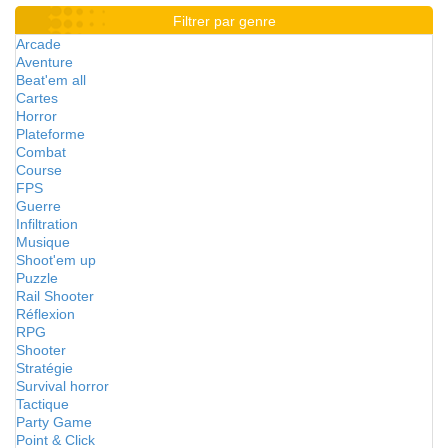
Filtrer par genre
Arcade
Aventure
Beat'em all
Cartes
Horror
Plateforme
Combat
Course
FPS
Guerre
Infiltration
Musique
Shoot'em up
Puzzle
Rail Shooter
Réflexion
RPG
Shooter
Stratégie
Survival horror
Tactique
Party Game
Point & Click