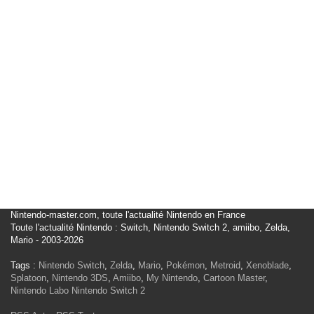
Nintendo-master.com, toute l'actualité Nintendo en France
Toute l'actualité Nintendo : Switch, Nintendo Switch 2, amiibo, Zelda,
Mario - 2003-2026
Tags :
Nintendo Switch
,
Zelda
,
Mario
,
Pokémon
,
Metroid
,
Xenoblade
,
Splatoon
,
Nintendo 3DS
,
Amiibo
,
My Nintendo
,
Cartoon Master
,
Nintendo Labo
Nintendo Switch 2