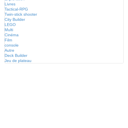
Livres
Tactical-RPG
Twin-stick shooter
City Builder
LEGO
Multi
Cinéma
Film
console
Autre
Deck Builder
Jeu de plateau