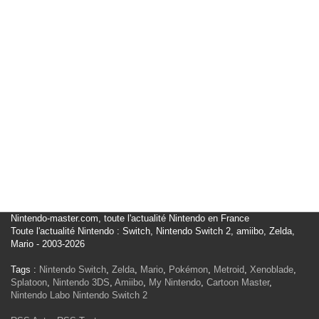
Nintendo-master.com, toute l'actualité Nintendo en France
Toute l'actualité Nintendo : Switch, Nintendo Switch 2, amiibo, Zelda,
Mario - 2003-2026
Tags :
Nintendo Switch
,
Zelda
,
Mario
,
Pokémon
,
Metroid
,
Xenoblade
,
Splatoon
,
Nintendo 3DS
,
Amiibo
,
My Nintendo
,
Cartoon Master
,
Nintendo Labo
Nintendo Switch 2