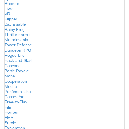
Rumeur
Livre
VR
Flipper
Bac à sable
Rainy Frog
Thriller narratif
Metroidvania
Tower Defense
Dungeon RPG
Rogue-Lite
Hack-and-Slash
Cascade
Battle Royale
Moba
Coopération
Mecha
Pokémon-Like
Casse-tête
Free-to-Play
Film
Horreur
FMV
Survie
Exploration