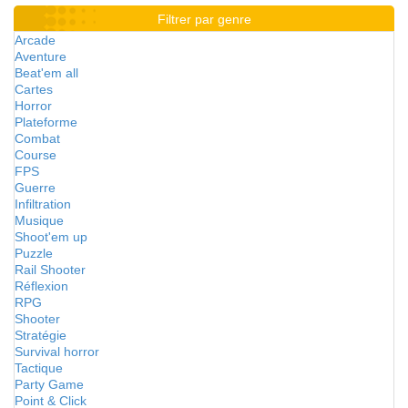
Filtrer par genre
Arcade
Aventure
Beat'em all
Cartes
Horror
Plateforme
Combat
Course
FPS
Guerre
Infiltration
Musique
Shoot'em up
Puzzle
Rail Shooter
Réflexion
RPG
Shooter
Stratégie
Survival horror
Tactique
Party Game
Point & Click