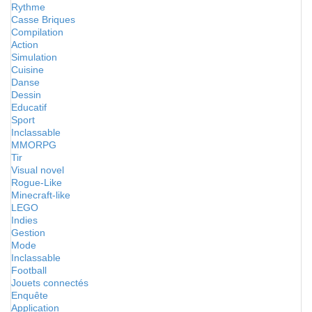
Rythme
Casse Briques
Compilation
Action
Simulation
Cuisine
Danse
Dessin
Educatif
Sport
Inclassable
MMORPG
Tir
Visual novel
Rogue-Like
Minecraft-like
LEGO
Indies
Gestion
Mode
Inclassable
Football
Jouets connectés
Enquête
Application