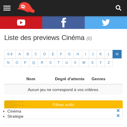
Liste des previews Cinéma
(0)
0-9
A
B
C
D
E
F
G
H
I
J
K
L
M
N
O
P
Q
R
S
T
U
V
W
X
Y
Z
Nom
Degré d'attente
Genres
Aucun jeu ne correspond à vos critères.
Filtres actifs
Cinéma
Stratégie