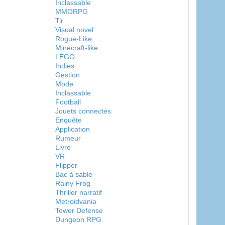
Inclassable
MMORPG
Tir
Visual novel
Rogue-Like
Minecraft-like
LEGO
Indies
Gestion
Mode
Inclassable
Football
Jouets connectés
Enquête
Application
Rumeur
Livre
VR
Flipper
Bac à sable
Rainy Frog
Thriller narratif
Metroidvania
Tower Defense
Dungeon RPG