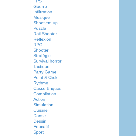
FPS
Guerre
Infiltration
Musique
Shoot'em up
Puzzle
Rail Shooter
Réflexion
RPG
Shooter
Stratégie
Survival horror
Tactique
Party Game
Point & Click
Rythme
Casse Briques
Compilation
Action
Simulation
Cuisine
Danse
Dessin
Educatif
Sport