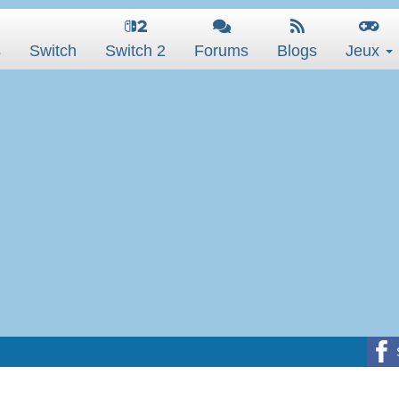
s
Switch
Switch 2
Forums
Blogs
Jeux