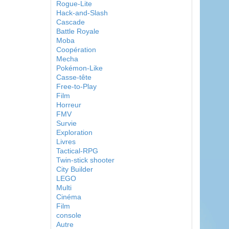
Rogue-Lite
Hack-and-Slash
Cascade
Battle Royale
Moba
Coopération
Mecha
Pokémon-Like
Casse-tête
Free-to-Play
Film
Horreur
FMV
Survie
Exploration
Livres
Tactical-RPG
Twin-stick shooter
City Builder
LEGO
Multi
Cinéma
Film
console
Autre