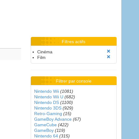
Filtres actifs
Cinéma
Film
Filtrer par console
Nintendo Wii
(1081)
Nintendo Wii U
(682)
Nintendo DS
(1100)
Nintendo 3DS
(929)
Retro-Gaming
(15)
GameBoy Advance
(67)
GameCube
(422)
GameBoy
(119)
Nintendo 64
(315)