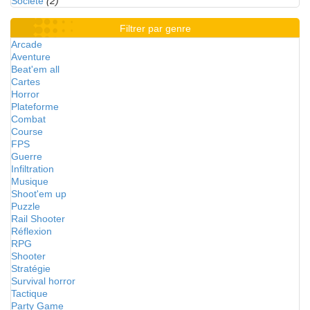
Société
(2)
Filtrer par genre
Arcade
Aventure
Beat'em all
Cartes
Horror
Plateforme
Combat
Course
FPS
Guerre
Infiltration
Musique
Shoot'em up
Puzzle
Rail Shooter
Réflexion
RPG
Shooter
Stratégie
Survival horror
Tactique
Party Game