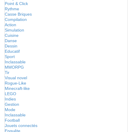
Point & Click
Rythme
Casse Briques
Compilation
Action
Simulation
Cuisine
Danse
Dessin
Educatif
Sport
Inclassable
MMORPG
Tir
Visual novel
Rogue-Like
Minecraft-like
LEGO
Indies
Gestion
Mode
Inclassable
Football
Jouets connectés
Enquête