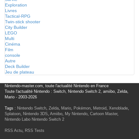
Exploration
Livres
Tactical-RPG
Twin-stick shooter
City Builder
LEGO
Multi
Cinéma
Film
console
Autre
Deck Builder
Jeu de plateau
Nintendo-master.com, toute l'actualité Nintendo en France
Toute l'actualité Nintendo : Switch, Nintendo Switch 2, amiibo, Zelda,
Mario - 2003-2026
Tags :
Nintendo Switch
,
Zelda
,
Mario
,
Pokémon
,
Metroid
,
Xenoblade
,
Splatoon
,
Nintendo 3DS
,
Amiibo
,
My Nintendo
,
Cartoon Master
,
Nintendo Labo
Nintendo Switch 2
RSS Actu
,
RSS Tests