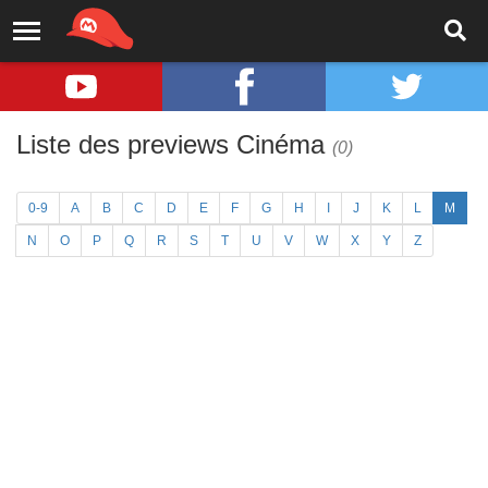
Liste des previews Cinéma
(0)
0-9
A
B
C
D
E
F
G
H
I
J
K
L
M
N
O
P
Q
R
S
T
U
V
W
X
Y
Z