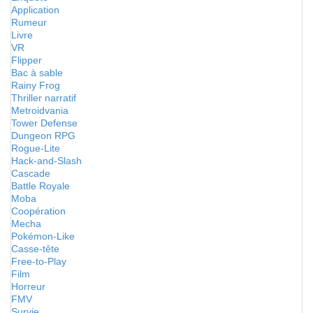
Application
Rumeur
Livre
VR
Flipper
Bac à sable
Rainy Frog
Thriller narratif
Metroidvania
Tower Defense
Dungeon RPG
Rogue-Lite
Hack-and-Slash
Cascade
Battle Royale
Moba
Coopération
Mecha
Pokémon-Like
Casse-tête
Free-to-Play
Film
Horreur
FMV
Survie