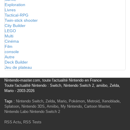
Exploration
Livres
Tactical-RPG
Twin-stick shooter
City Builder
LEGO
Multi
Cinéma
Film
console
Autre
Deck Builder
Jeu de plateau
Nintendo-master.com, toute l'actualité Nintendo en France
Toute l'actualité Nintendo : Switch, Nintendo Switch 2, amiibo, Zelda,
Mario - 2003-2026
Tags :
Nintendo Switch
,
Zelda
,
Mario
,
Pokémon
,
Metroid
,
Xenoblade
,
Splatoon
,
Nintendo 3DS
,
Amiibo
,
My Nintendo
,
Cartoon Master
,
Nintendo Labo
Nintendo Switch 2
RSS Actu
,
RSS Tests