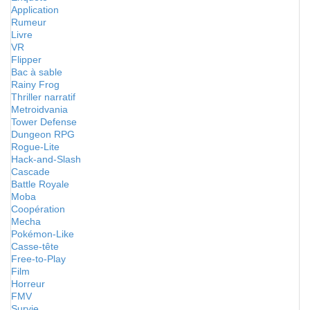
Application
Rumeur
Livre
VR
Flipper
Bac à sable
Rainy Frog
Thriller narratif
Metroidvania
Tower Defense
Dungeon RPG
Rogue-Lite
Hack-and-Slash
Cascade
Battle Royale
Moba
Coopération
Mecha
Pokémon-Like
Casse-tête
Free-to-Play
Film
Horreur
FMV
Survie