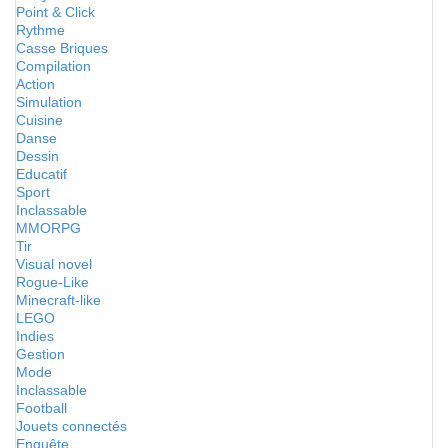
Point & Click
Rythme
Casse Briques
Compilation
Action
Simulation
Cuisine
Danse
Dessin
Educatif
Sport
Inclassable
MMORPG
Tir
Visual novel
Rogue-Like
Minecraft-like
LEGO
Indies
Gestion
Mode
Inclassable
Football
Jouets connectés
Enquête