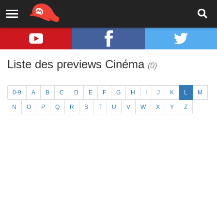
Liste des previews Cinéma
(0)
0-9
A
B
C
D
E
F
G
H
I
J
K
L
M
N
O
P
Q
R
S
T
U
V
W
X
Y
Z