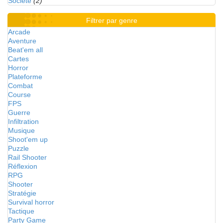
Société
(2)
Filtrer par genre
Arcade
Aventure
Beat'em all
Cartes
Horror
Plateforme
Combat
Course
FPS
Guerre
Infiltration
Musique
Shoot'em up
Puzzle
Rail Shooter
Réflexion
RPG
Shooter
Stratégie
Survival horror
Tactique
Party Game