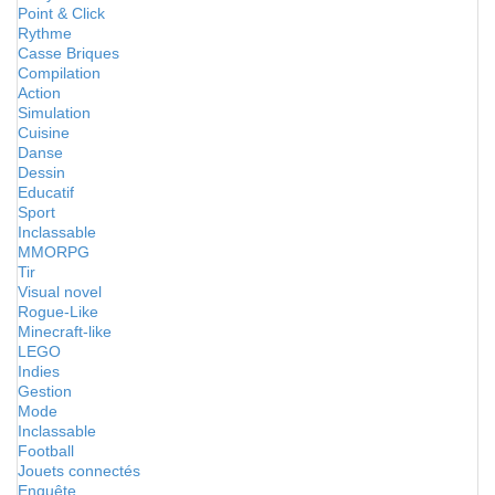
Point & Click
Rythme
Casse Briques
Compilation
Action
Simulation
Cuisine
Danse
Dessin
Educatif
Sport
Inclassable
MMORPG
Tir
Visual novel
Rogue-Like
Minecraft-like
LEGO
Indies
Gestion
Mode
Inclassable
Football
Jouets connectés
Enquête