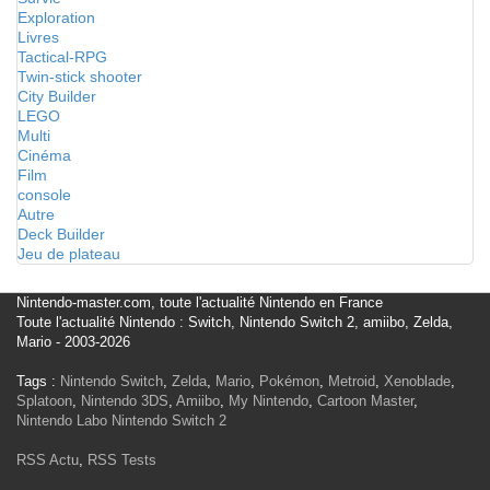
Exploration
Livres
Tactical-RPG
Twin-stick shooter
City Builder
LEGO
Multi
Cinéma
Film
console
Autre
Deck Builder
Jeu de plateau
Nintendo-master.com, toute l'actualité Nintendo en France
Toute l'actualité Nintendo : Switch, Nintendo Switch 2, amiibo, Zelda,
Mario - 2003-2026
Tags :
Nintendo Switch
,
Zelda
,
Mario
,
Pokémon
,
Metroid
,
Xenoblade
,
Splatoon
,
Nintendo 3DS
,
Amiibo
,
My Nintendo
,
Cartoon Master
,
Nintendo Labo
Nintendo Switch 2
RSS Actu
,
RSS Tests