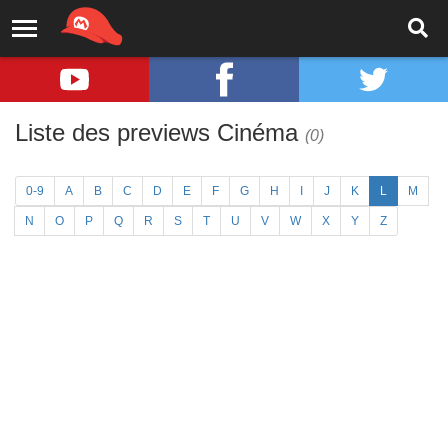
Liste des previews Cinéma
(0)
0-9
A
B
C
D
E
F
G
H
I
J
K
L
M
N
O
P
Q
R
S
T
U
V
W
X
Y
Z