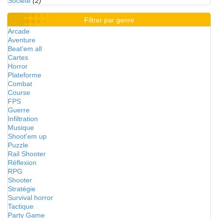
Société
(2)
Filtrer par genre
Arcade
Aventure
Beat'em all
Cartes
Horror
Plateforme
Combat
Course
FPS
Guerre
Infiltration
Musique
Shoot'em up
Puzzle
Rail Shooter
Réflexion
RPG
Shooter
Stratégie
Survival horror
Tactique
Party Game