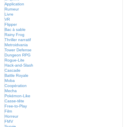
Application
Rumeur
Livre
VR
Flipper
Bac à sable
Rainy Frog
Thriller narratif
Metroidvania
Tower Defense
Dungeon RPG
Rogue-Lite
Hack-and-Slash
Cascade
Battle Royale
Moba
Coopération
Mecha
Pokémon-Like
Casse-tête
Free-to-Play
Film
Horreur
FMV
Survie