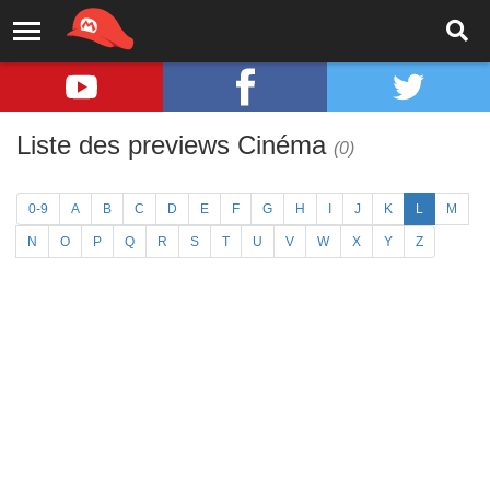
Liste des previews Cinéma
(0)
0-9
A
B
C
D
E
F
G
H
I
J
K
L
M
N
O
P
Q
R
S
T
U
V
W
X
Y
Z