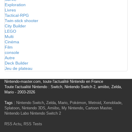
Exploration
Livres
Tactical-RPG
Twin-stick shooter
City Builder
LEGO
Multi
Cinéma
Film
console
Autre
Deck Builder
Jeu de plateau
Nintendo-master.com, toute l'actualité Nintendo en France
Toute l'actualité Nintendo : Switch, Nintendo Switch 2, amiibo, Zelda,
Mario - 2003-2026
Tags :
Nintendo Switch
,
Zelda
,
Mario
,
Pokémon
,
Metroid
,
Xenoblade
,
Splatoon
,
Nintendo 3DS
,
Amiibo
,
My Nintendo
,
Cartoon Master
,
Nintendo Labo
Nintendo Switch 2
RSS Actu
,
RSS Tests