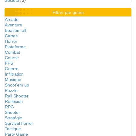
Société
(2)
Filtrer par genre
Arcade
Aventure
Beat'em all
Cartes
Horror
Plateforme
Combat
Course
FPS
Guerre
Infiltration
Musique
Shoot'em up
Puzzle
Rail Shooter
Réflexion
RPG
Shooter
Stratégie
Survival horror
Tactique
Party Game