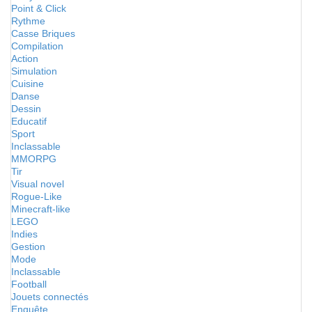
Point & Click
Rythme
Casse Briques
Compilation
Action
Simulation
Cuisine
Danse
Dessin
Educatif
Sport
Inclassable
MMORPG
Tir
Visual novel
Rogue-Like
Minecraft-like
LEGO
Indies
Gestion
Mode
Inclassable
Football
Jouets connectés
Enquête