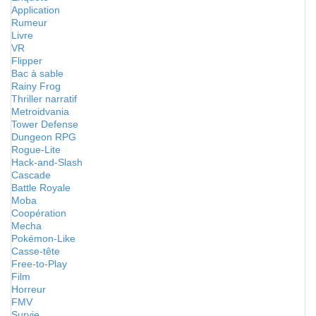
Application
Rumeur
Livre
VR
Flipper
Bac à sable
Rainy Frog
Thriller narratif
Metroidvania
Tower Defense
Dungeon RPG
Rogue-Lite
Hack-and-Slash
Cascade
Battle Royale
Moba
Coopération
Mecha
Pokémon-Like
Casse-tête
Free-to-Play
Film
Horreur
FMV
Survie