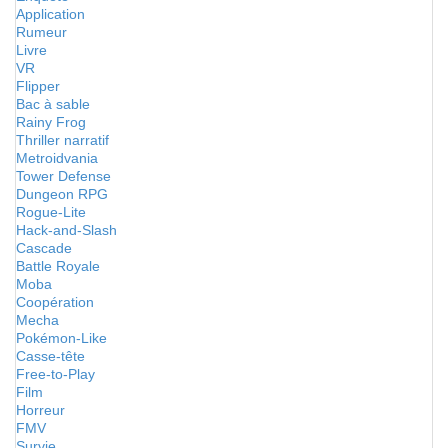
Application
Rumeur
Livre
VR
Flipper
Bac à sable
Rainy Frog
Thriller narratif
Metroidvania
Tower Defense
Dungeon RPG
Rogue-Lite
Hack-and-Slash
Cascade
Battle Royale
Moba
Coopération
Mecha
Pokémon-Like
Casse-tête
Free-to-Play
Film
Horreur
FMV
Survie