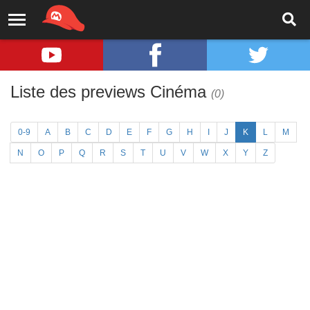
Liste des previews Cinéma
(0)
0-9
A
B
C
D
E
F
G
H
I
J
K
L
M
N
O
P
Q
R
S
T
U
V
W
X
Y
Z