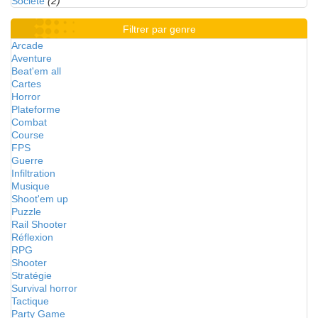
Société
(2)
Filtrer par genre
Arcade
Aventure
Beat'em all
Cartes
Horror
Plateforme
Combat
Course
FPS
Guerre
Infiltration
Musique
Shoot'em up
Puzzle
Rail Shooter
Réflexion
RPG
Shooter
Stratégie
Survival horror
Tactique
Party Game