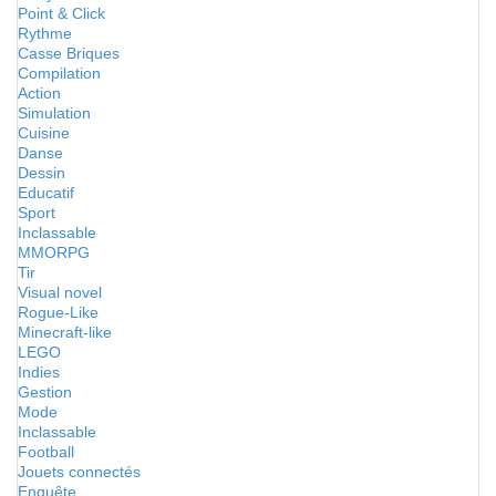
Point & Click
Rythme
Casse Briques
Compilation
Action
Simulation
Cuisine
Danse
Dessin
Educatif
Sport
Inclassable
MMORPG
Tir
Visual novel
Rogue-Like
Minecraft-like
LEGO
Indies
Gestion
Mode
Inclassable
Football
Jouets connectés
Enquête