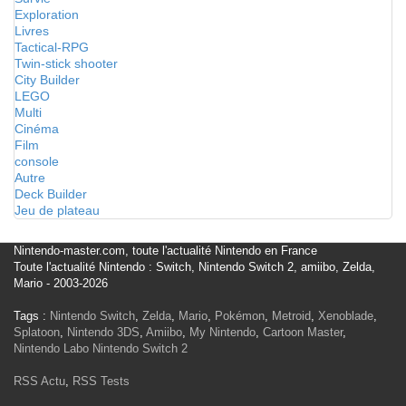
Exploration
Livres
Tactical-RPG
Twin-stick shooter
City Builder
LEGO
Multi
Cinéma
Film
console
Autre
Deck Builder
Jeu de plateau
Nintendo-master.com, toute l'actualité Nintendo en France
Toute l'actualité Nintendo : Switch, Nintendo Switch 2, amiibo, Zelda,
Mario - 2003-2026
Tags :
Nintendo Switch
,
Zelda
,
Mario
,
Pokémon
,
Metroid
,
Xenoblade
,
Splatoon
,
Nintendo 3DS
,
Amiibo
,
My Nintendo
,
Cartoon Master
,
Nintendo Labo
Nintendo Switch 2
RSS Actu
,
RSS Tests