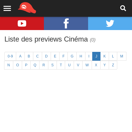
Liste des previews Cinéma
(0)
0-9
A
B
C
D
E
F
G
H
I
J
K
L
M
N
O
P
Q
R
S
T
U
V
W
X
Y
Z