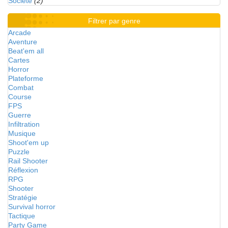
Société
(2)
Filtrer par genre
Arcade
Aventure
Beat'em all
Cartes
Horror
Plateforme
Combat
Course
FPS
Guerre
Infiltration
Musique
Shoot'em up
Puzzle
Rail Shooter
Réflexion
RPG
Shooter
Stratégie
Survival horror
Tactique
Party Game