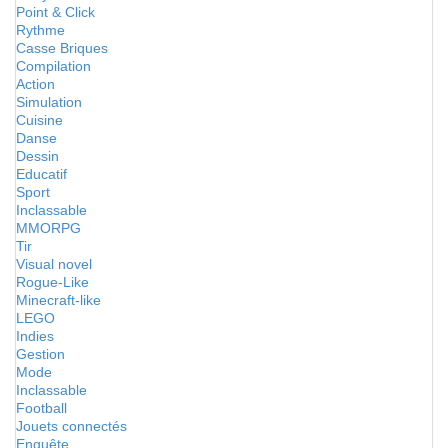
Point & Click
Rythme
Casse Briques
Compilation
Action
Simulation
Cuisine
Danse
Dessin
Educatif
Sport
Inclassable
MMORPG
Tir
Visual novel
Rogue-Like
Minecraft-like
LEGO
Indies
Gestion
Mode
Inclassable
Football
Jouets connectés
Enquête