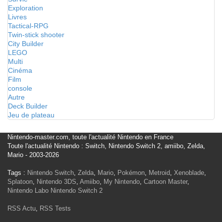
Exploration
Livres
Tactical-RPG
Twin-stick shooter
City Builder
LEGO
Multi
Cinéma
Film
console
Autre
Deck Builder
Jeu de plateau
Nintendo-master.com, toute l'actualité Nintendo en France
Toute l'actualité Nintendo : Switch, Nintendo Switch 2, amiibo, Zelda,
Mario - 2003-2026
Tags :
Nintendo Switch
,
Zelda
,
Mario
,
Pokémon
,
Metroid
,
Xenoblade
,
Splatoon
,
Nintendo 3DS
,
Amiibo
,
My Nintendo
,
Cartoon Master
,
Nintendo Labo
Nintendo Switch 2
RSS Actu
,
RSS Tests