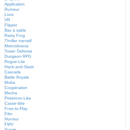
Application
Rumeur
Livre
VR
Flipper
Bac à sable
Rainy Frog
Thriller narratif
Metroidvania
Tower Defense
Dungeon RPG
Rogue-Lite
Hack-and-Slash
Cascade
Battle Royale
Moba
Coopération
Mecha
Pokémon-Like
Casse-tête
Free-to-Play
Film
Horreur
FMV
Survie