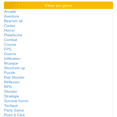
Filtrer par genre
Arcade
Aventure
Beat'em all
Cartes
Horror
Plateforme
Combat
Course
FPS
Guerre
Infiltration
Musique
Shoot'em up
Puzzle
Rail Shooter
Réflexion
RPG
Shooter
Stratégie
Survival horror
Tactique
Party Game
Point & Click