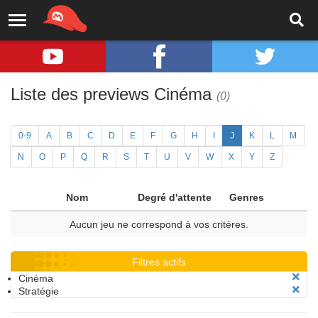
Liste des previews Cinéma
(0)
0-9
A
B
C
D
E
F
G
H
I
J
K
L
M
N
O
P
Q
R
S
T
U
V
W
X
Y
Z
Nom
Degré d'attente
Genres
Aucun jeu ne correspond à vos critères.
Filtres actifs
Cinéma
Stratégie