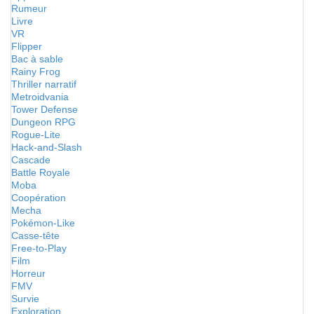
Rumeur
Livre
VR
Flipper
Bac à sable
Rainy Frog
Thriller narratif
Metroidvania
Tower Defense
Dungeon RPG
Rogue-Lite
Hack-and-Slash
Cascade
Battle Royale
Moba
Coopération
Mecha
Pokémon-Like
Casse-tête
Free-to-Play
Film
Horreur
FMV
Survie
Exploration