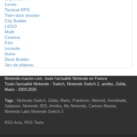
Livres
Tactical-RPG
Twin-stick shooter
City Builder
LEGO
Multi
Cinéma
Film
console
Autre
Deck Builder
Jeu de plateau
Nintendo-master.com, toute l'actualité Nintendo en France
Toute l'actualité Nintendo : Switch, Nintendo Switch 2, amiibo, Zelda,
Mario - 2003-2026
Tags :
Nintendo Switch
,
Zelda
,
Mario
,
Pokémon
,
Metroid
,
Xenoblade
,
Splatoon
,
Nintendo 3DS
,
Amiibo
,
My Nintendo
,
Cartoon Master
,
Nintendo Labo
Nintendo Switch 2
RSS Actu
,
RSS Tests