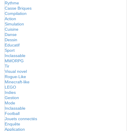
Rythme
Casse Briques
Compilation
Action
Simulation
Cuisine
Danse
Dessin
Educatif
Sport
Inclassable
MMORPG
Tir
Visual novel
Rogue-Like
Minecraft-like
LEGO
Indies
Gestion
Mode
Inclassable
Football
Jouets connectés
Enquête
Application