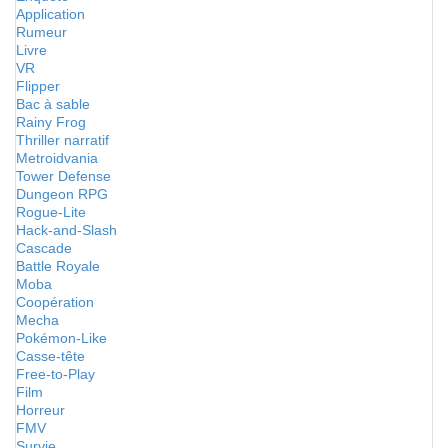
Application
Rumeur
Livre
VR
Flipper
Bac à sable
Rainy Frog
Thriller narratif
Metroidvania
Tower Defense
Dungeon RPG
Rogue-Lite
Hack-and-Slash
Cascade
Battle Royale
Moba
Coopération
Mecha
Pokémon-Like
Casse-tête
Free-to-Play
Film
Horreur
FMV
Survie