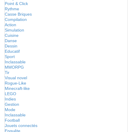
Point & Click
Rythme
Casse Briques
Compilation
Action
Simulation
Cuisine
Danse
Dessin
Educatif
Sport
Inclassable
MMORPG
Tir
Visual novel
Rogue-Like
Minecraft-like
LEGO
Indies
Gestion
Mode
Inclassable
Football
Jouets connectés
Enquête