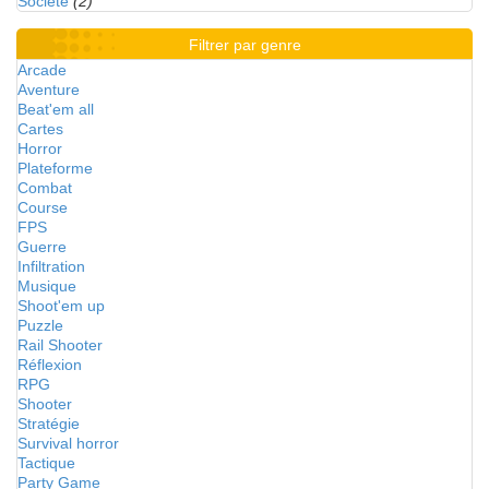
Société
(2)
Filtrer par genre
Arcade
Aventure
Beat'em all
Cartes
Horror
Plateforme
Combat
Course
FPS
Guerre
Infiltration
Musique
Shoot'em up
Puzzle
Rail Shooter
Réflexion
RPG
Shooter
Stratégie
Survival horror
Tactique
Party Game