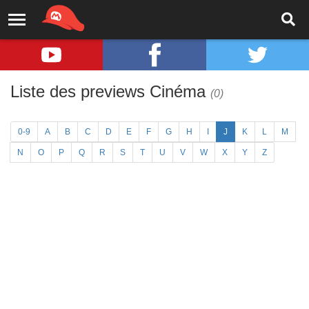
Liste des previews Cinéma
(0)
0-9
A
B
C
D
E
F
G
H
I
J
K
L
M
N
O
P
Q
R
S
T
U
V
W
X
Y
Z