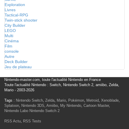
Exploration
Livres
Tactical-RPG
Twin-stick shooter
City Builder
LEGO
Multi
Cinéma
Film
console
Autre
Deck Builder
Jeu de plateau
Nintendo-master.com, toute l'actualité Nintendo en France
Toute l'actualité Nintendo : Switch, Nintendo Switch 2, amiibo, Zelda,
Mario - 2003-2026
Tags :
Nintendo Switch
,
Zelda
,
Mario
,
Pokémon
,
Metroid
,
Xenoblade
,
Splatoon
,
Nintendo 3DS
,
Amiibo
,
My Nintendo
,
Cartoon Master
,
Nintendo Labo
Nintendo Switch 2
RSS Actu
,
RSS Tests