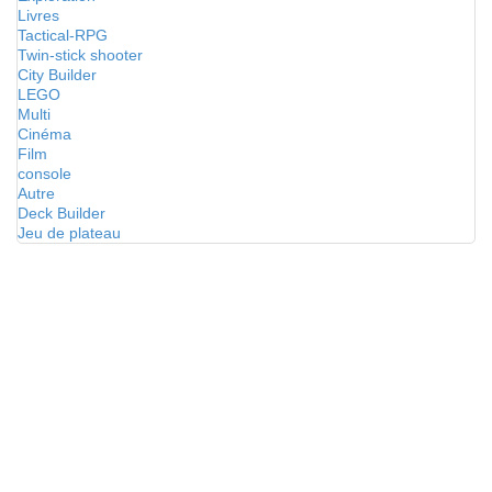
Livres
Tactical-RPG
Twin-stick shooter
City Builder
LEGO
Multi
Cinéma
Film
console
Autre
Deck Builder
Jeu de plateau