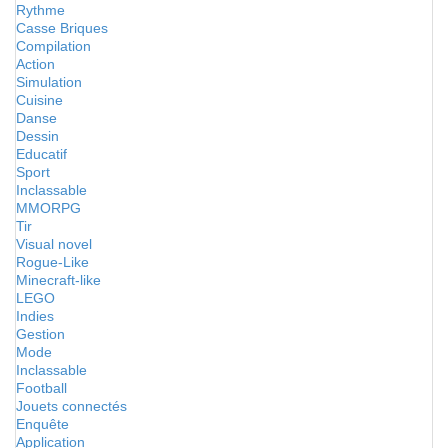
Rythme
Casse Briques
Compilation
Action
Simulation
Cuisine
Danse
Dessin
Educatif
Sport
Inclassable
MMORPG
Tir
Visual novel
Rogue-Like
Minecraft-like
LEGO
Indies
Gestion
Mode
Inclassable
Football
Jouets connectés
Enquête
Application