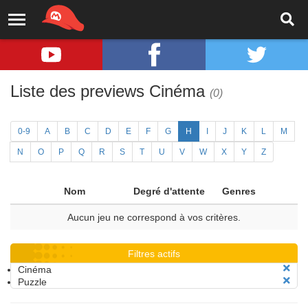
Liste des previews Cinéma
(0)
0-9
A
B
C
D
E
F
G
H
I
J
K
L
M
N
O
P
Q
R
S
T
U
V
W
X
Y
Z
Nom
Degré d'attente
Genres
Aucun jeu ne correspond à vos critères.
Filtres actifs
Cinéma
Puzzle