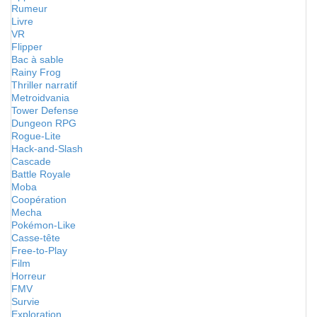
Rumeur
Livre
VR
Flipper
Bac à sable
Rainy Frog
Thriller narratif
Metroidvania
Tower Defense
Dungeon RPG
Rogue-Lite
Hack-and-Slash
Cascade
Battle Royale
Moba
Coopération
Mecha
Pokémon-Like
Casse-tête
Free-to-Play
Film
Horreur
FMV
Survie
Exploration