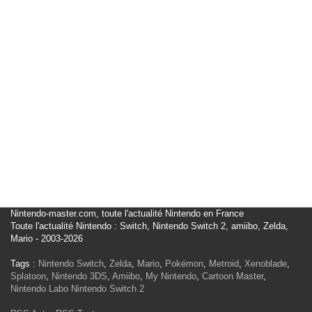
Nintendo-master.com, toute l'actualité Nintendo en France
Toute l'actualité Nintendo : Switch, Nintendo Switch 2, amiibo, Zelda,
Mario - 2003-2026
Tags :
Nintendo Switch
,
Zelda
,
Mario
,
Pokémon
,
Metroid
,
Xenoblade
,
Splatoon
,
Nintendo 3DS
,
Amiibo
,
My Nintendo
,
Cartoon Master
,
Nintendo Labo
Nintendo Switch 2