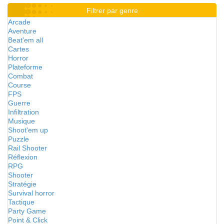
Filtrer par genre
Arcade
Aventure
Beat'em all
Cartes
Horror
Plateforme
Combat
Course
FPS
Guerre
Infiltration
Musique
Shoot'em up
Puzzle
Rail Shooter
Réflexion
RPG
Shooter
Stratégie
Survival horror
Tactique
Party Game
Point & Click