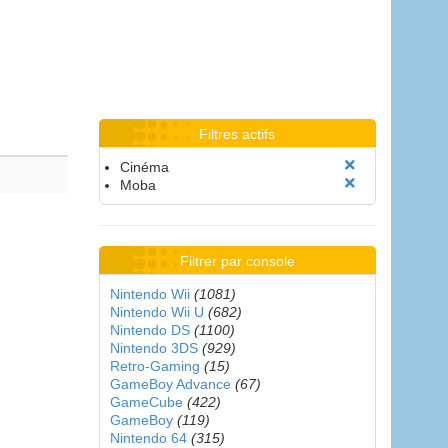
Filtres actifs
Cinéma
Moba
Filtrer par console
Nintendo Wii
(1081)
Nintendo Wii U
(682)
Nintendo DS
(1100)
Nintendo 3DS
(929)
Retro-Gaming
(15)
GameBoy Advance
(67)
GameCube
(422)
GameBoy
(119)
Nintendo 64
(315)