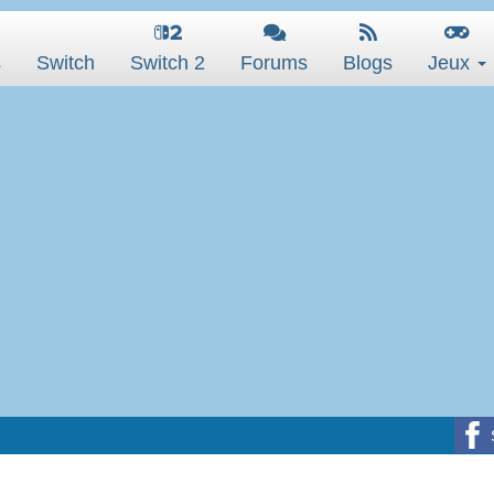
s
Switch
Switch 2
Forums
Blogs
Jeux