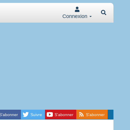
Connexion
S'abonner
Suivre
S'abonner
S'abonner