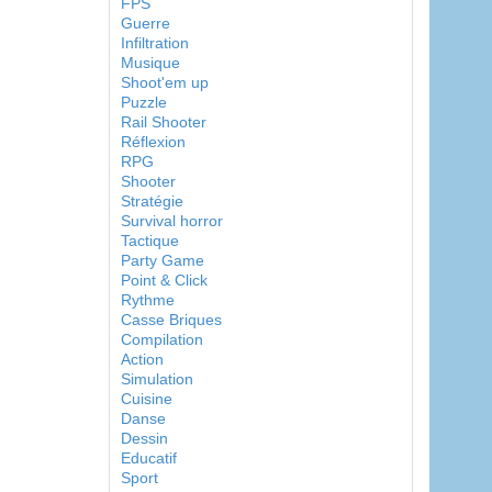
FPS
Guerre
Infiltration
Musique
Shoot'em up
Puzzle
Rail Shooter
Réflexion
RPG
Shooter
Stratégie
Survival horror
Tactique
Party Game
Point & Click
Rythme
Casse Briques
Compilation
Action
Simulation
Cuisine
Danse
Dessin
Educatif
Sport