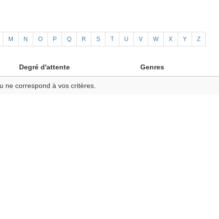
M
N
O
P
Q
R
S
T
U
V
W
X
Y
Z
Degré d'attente
Genres
u ne correspond à vos critères.