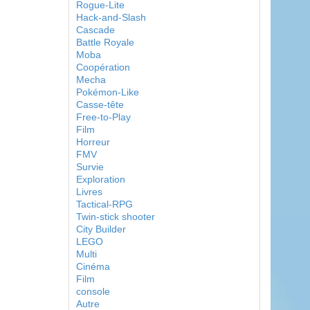
Rogue-Lite
Hack-and-Slash
Cascade
Battle Royale
Moba
Coopération
Mecha
Pokémon-Like
Casse-tête
Free-to-Play
Film
Horreur
FMV
Survie
Exploration
Livres
Tactical-RPG
Twin-stick shooter
City Builder
LEGO
Multi
Cinéma
Film
console
Autre