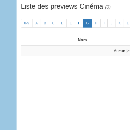
Liste des previews Cinéma
(0)
0-9
A
B
C
D
E
F
G
H
I
J
K
L
Nom
Aucun je