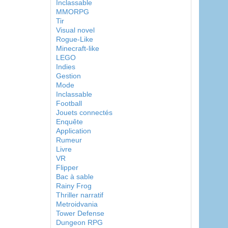
Inclassable
MMORPG
Tir
Visual novel
Rogue-Like
Minecraft-like
LEGO
Indies
Gestion
Mode
Inclassable
Football
Jouets connectés
Enquête
Application
Rumeur
Livre
VR
Flipper
Bac à sable
Rainy Frog
Thriller narratif
Metroidvania
Tower Defense
Dungeon RPG