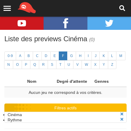
Liste des previews Cinéma
(0)
0-9
A
B
C
D
E
F
G
H
I
J
K
L
M
N
O
P
Q
R
S
T
U
V
W
X
Y
Z
Nom
Degré d'attente
Genres
Aucun jeu ne correspond à vos critères.
Filtres actifs
Cinéma
Rythme