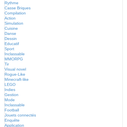
Rythme
Casse Briques
Compilation
Action
Simulation
Cuisine
Danse
Dessin
Educatif
Sport
Inclassable
MMORPG
Tir
Visual novel
Rogue-Like
Minecraft-like
LEGO
Indies
Gestion
Mode
Inclassable
Football
Jouets connectés
Enquête
Application