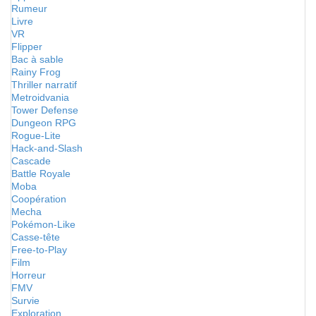
Rumeur
Livre
VR
Flipper
Bac à sable
Rainy Frog
Thriller narratif
Metroidvania
Tower Defense
Dungeon RPG
Rogue-Lite
Hack-and-Slash
Cascade
Battle Royale
Moba
Coopération
Mecha
Pokémon-Like
Casse-tête
Free-to-Play
Film
Horreur
FMV
Survie
Exploration