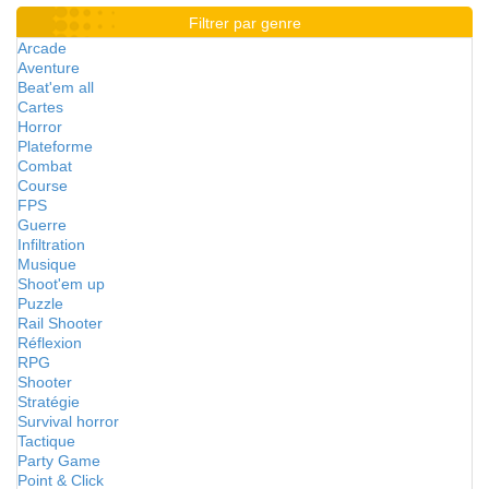
Filtrer par genre
Arcade
Aventure
Beat'em all
Cartes
Horror
Plateforme
Combat
Course
FPS
Guerre
Infiltration
Musique
Shoot'em up
Puzzle
Rail Shooter
Réflexion
RPG
Shooter
Stratégie
Survival horror
Tactique
Party Game
Point & Click