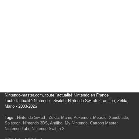
Nintendo-master.com, toute l'actualité Nintendo en France
Toute l'actualité Nintendo : Switch, Nintendo Switch 2, amiibo, Zelda,
Mario - 2003-2026
Tags :
Nintendo Switch
,
Zelda
,
Mario
,
Pokémon
,
Metroid
,
Xenoblade
,
Splatoon
,
Nintendo 3DS
,
Amiibo
,
My Nintendo
,
Cartoon Master
,
Nintendo Labo
Nintendo Switch 2