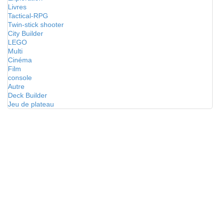
Livres
Tactical-RPG
Twin-stick shooter
City Builder
LEGO
Multi
Cinéma
Film
console
Autre
Deck Builder
Jeu de plateau