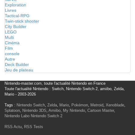
Exploration
Livres
Tactical-RPG
Twin-stick shooter
City Builder
LEGO
Multi
Cinéma
Film
console
Autre
Deck Builder
Jeu de plateau
Nintendo-master.com, toute l'actualité Nintendo en France
Toute l'actualité Nintendo : Switch, Nintendo Switch 2, amiibo, Zelda,
Mario - 2003-2026
Tags :
Nintendo Switch
,
Zelda
,
Mario
,
Pokémon
,
Metroid
,
Xenoblade
,
Splatoon
,
Nintendo 3DS
,
Amiibo
,
My Nintendo
,
Cartoon Master
,
Nintendo Labo
Nintendo Switch 2
RSS Actu
,
RSS Tests