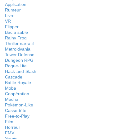
Application
Rumeur
Livre
VR
Flipper
Bac à sable
Rainy Frog
Thriller narratif
Metroidvania
Tower Defense
Dungeon RPG
Rogue-Lite
Hack-and-Slash
Cascade
Battle Royale
Moba
Coopération
Mecha
Pokémon-Like
Casse-tête
Free-to-Play
Film
Horreur
FMV
Survie