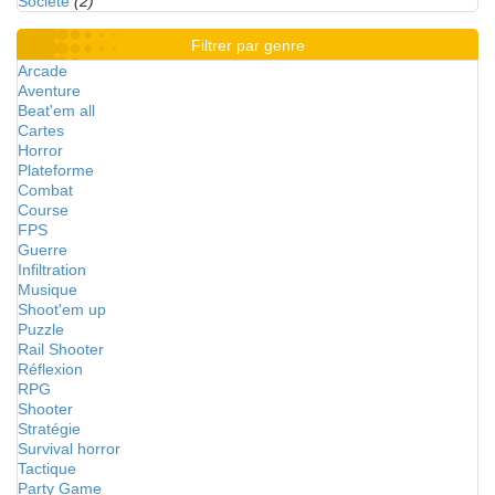
Société
(2)
Filtrer par genre
Arcade
Aventure
Beat'em all
Cartes
Horror
Plateforme
Combat
Course
FPS
Guerre
Infiltration
Musique
Shoot'em up
Puzzle
Rail Shooter
Réflexion
RPG
Shooter
Stratégie
Survival horror
Tactique
Party Game