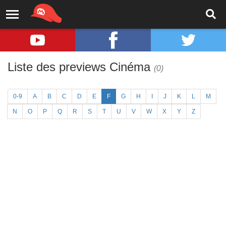
Liste des previews Cinéma
(0)
0-9
A
B
C
D
E
F
G
H
I
J
K
L
M
N
O
P
Q
R
S
T
U
V
W
X
Y
Z