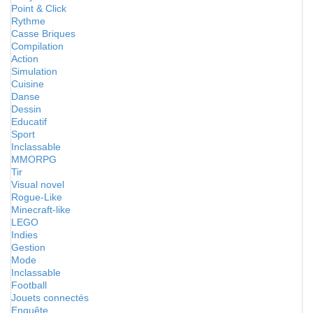
Point & Click
Rythme
Casse Briques
Compilation
Action
Simulation
Cuisine
Danse
Dessin
Educatif
Sport
Inclassable
MMORPG
Tir
Visual novel
Rogue-Like
Minecraft-like
LEGO
Indies
Gestion
Mode
Inclassable
Football
Jouets connectés
Enquête