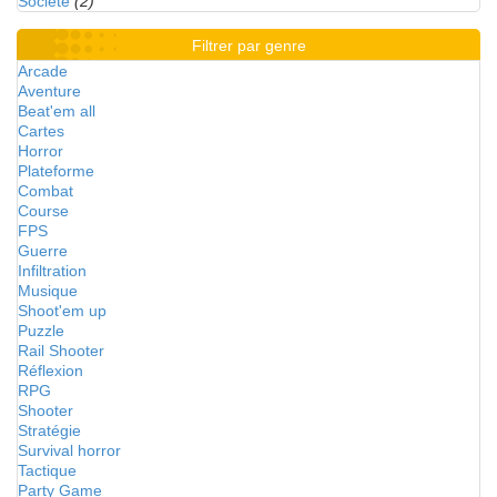
Société
(2)
Filtrer par genre
Arcade
Aventure
Beat'em all
Cartes
Horror
Plateforme
Combat
Course
FPS
Guerre
Infiltration
Musique
Shoot'em up
Puzzle
Rail Shooter
Réflexion
RPG
Shooter
Stratégie
Survival horror
Tactique
Party Game