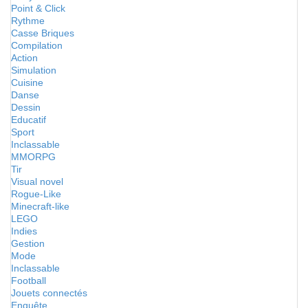
Point & Click
Rythme
Casse Briques
Compilation
Action
Simulation
Cuisine
Danse
Dessin
Educatif
Sport
Inclassable
MMORPG
Tir
Visual novel
Rogue-Like
Minecraft-like
LEGO
Indies
Gestion
Mode
Inclassable
Football
Jouets connectés
Enquête