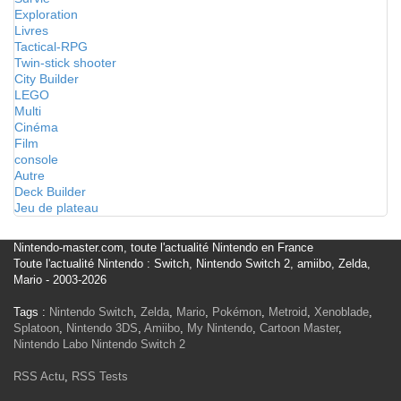
Exploration
Livres
Tactical-RPG
Twin-stick shooter
City Builder
LEGO
Multi
Cinéma
Film
console
Autre
Deck Builder
Jeu de plateau
Nintendo-master.com, toute l'actualité Nintendo en France
Toute l'actualité Nintendo : Switch, Nintendo Switch 2, amiibo, Zelda,
Mario - 2003-2026
Tags :
Nintendo Switch
,
Zelda
,
Mario
,
Pokémon
,
Metroid
,
Xenoblade
,
Splatoon
,
Nintendo 3DS
,
Amiibo
,
My Nintendo
,
Cartoon Master
,
Nintendo Labo
Nintendo Switch 2
RSS Actu
,
RSS Tests