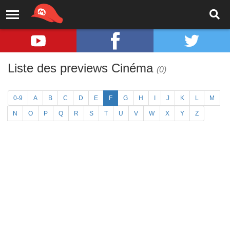
Liste des previews Cinéma
(0)
0-9
A
B
C
D
E
F
G
H
I
J
K
L
M
N
O
P
Q
R
S
T
U
V
W
X
Y
Z