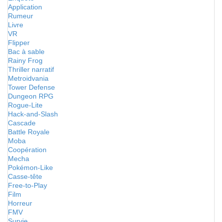
Application
Rumeur
Livre
VR
Flipper
Bac à sable
Rainy Frog
Thriller narratif
Metroidvania
Tower Defense
Dungeon RPG
Rogue-Lite
Hack-and-Slash
Cascade
Battle Royale
Moba
Coopération
Mecha
Pokémon-Like
Casse-tête
Free-to-Play
Film
Horreur
FMV
Survie