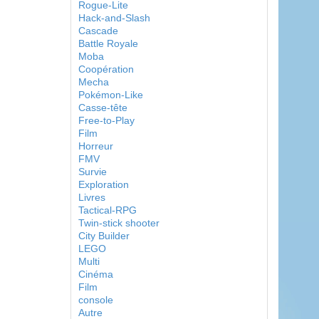
Rogue-Lite
Hack-and-Slash
Cascade
Battle Royale
Moba
Coopération
Mecha
Pokémon-Like
Casse-tête
Free-to-Play
Film
Horreur
FMV
Survie
Exploration
Livres
Tactical-RPG
Twin-stick shooter
City Builder
LEGO
Multi
Cinéma
Film
console
Autre