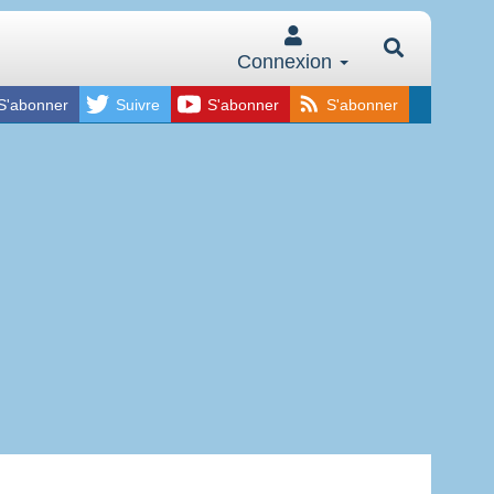
Connexion
S'abonner
Suivre
S'abonner
S'abonner