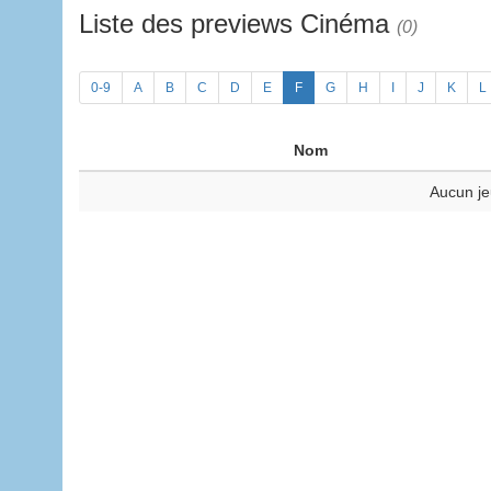
Liste des previews Cinéma
(0)
0-9
A
B
C
D
E
F
G
H
I
J
K
L
Nom
Aucun je