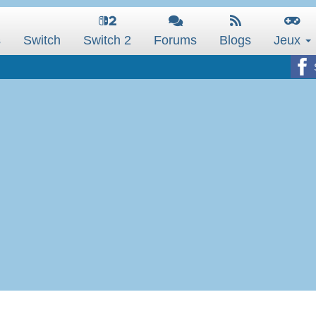
s
Switch
Switch 2
Forums
Blogs
Jeux