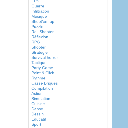
FPS
Guerre
Infiltration
Musique
Shoot'em up
Puzzle
Rail Shooter
Réflexion
RPG
Shooter
Stratégie
Survival horror
Tactique
Party Game
Point & Click
Rythme
Casse Briques
Compilation
Action
Simulation
Cuisine
Danse
Dessin
Educatif
Sport