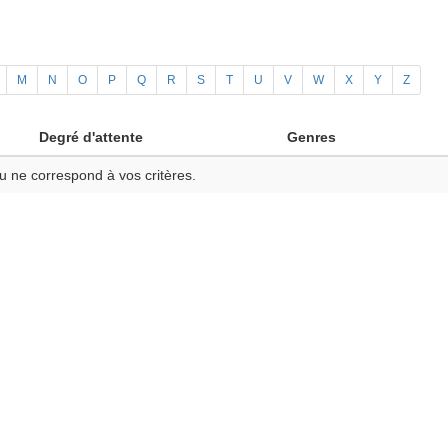
M
N
O
P
Q
R
S
T
U
V
W
X
Y
Z
Degré d'attente
Genres
u ne correspond à vos critères.