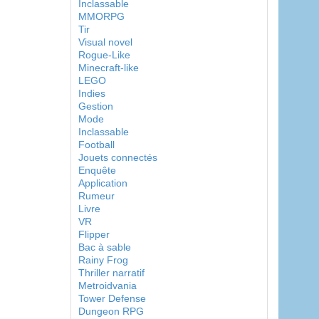
Inclassable
MMORPG
Tir
Visual novel
Rogue-Like
Minecraft-like
LEGO
Indies
Gestion
Mode
Inclassable
Football
Jouets connectés
Enquête
Application
Rumeur
Livre
VR
Flipper
Bac à sable
Rainy Frog
Thriller narratif
Metroidvania
Tower Defense
Dungeon RPG