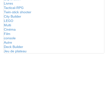
Livres
Tactical-RPG
Twin-stick shooter
City Builder
LEGO
Multi
Cinéma
Film
console
Autre
Deck Builder
Jeu de plateau