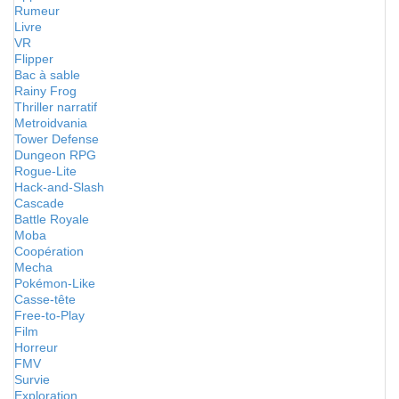
Rumeur
Livre
VR
Flipper
Bac à sable
Rainy Frog
Thriller narratif
Metroidvania
Tower Defense
Dungeon RPG
Rogue-Lite
Hack-and-Slash
Cascade
Battle Royale
Moba
Coopération
Mecha
Pokémon-Like
Casse-tête
Free-to-Play
Film
Horreur
FMV
Survie
Exploration