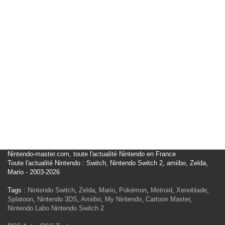
Nintendo-master.com, toute l'actualité Nintendo en France
Toute l'actualité Nintendo : Switch, Nintendo Switch 2, amiibo, Zelda,
Mario - 2003-2026
Tags :
Nintendo Switch
,
Zelda
,
Mario
,
Pokémon
,
Metroid
,
Xenoblade
,
Splatoon
,
Nintendo 3DS
,
Amiibo
,
My Nintendo
,
Cartoon Master
,
Nintendo Labo
Nintendo Switch 2