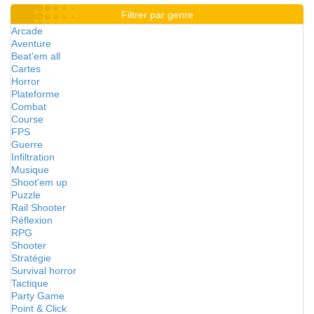
Filtrer par genre
Arcade
Aventure
Beat'em all
Cartes
Horror
Plateforme
Combat
Course
FPS
Guerre
Infiltration
Musique
Shoot'em up
Puzzle
Rail Shooter
Réflexion
RPG
Shooter
Stratégie
Survival horror
Tactique
Party Game
Point & Click