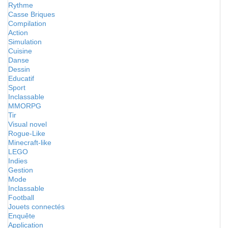
Rythme
Casse Briques
Compilation
Action
Simulation
Cuisine
Danse
Dessin
Educatif
Sport
Inclassable
MMORPG
Tir
Visual novel
Rogue-Like
Minecraft-like
LEGO
Indies
Gestion
Mode
Inclassable
Football
Jouets connectés
Enquête
Application