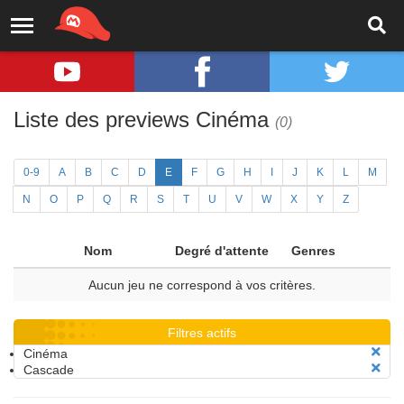
Liste des previews Cinéma
(0)
0-9
A
B
C
D
E
F
G
H
I
J
K
L
M
N
O
P
Q
R
S
T
U
V
W
X
Y
Z
Nom
Degré d'attente
Genres
Aucun jeu ne correspond à vos critères.
Filtres actifs
Cinéma
Cascade